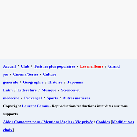
Accueil
/
Club
/
Tests les plus populaires
/
Les meilleurs
/
Grand
jeu
/
Cinéma/Séries
/
Culture
générale
/
Géographie
/
Histoire
/
Japonais
Latin
/
Littérature
/
Musique
/
Sciences et
médecine
/
Provençal
/
Sports
/
Autres matières
Copyright
Laurent Camus
- Reproduction/traductions interdites sur tous
supports
Aide / Contactez-nous / Mentions légales / Vie privée
/
Cookies
[
Modifier vos
choix
]