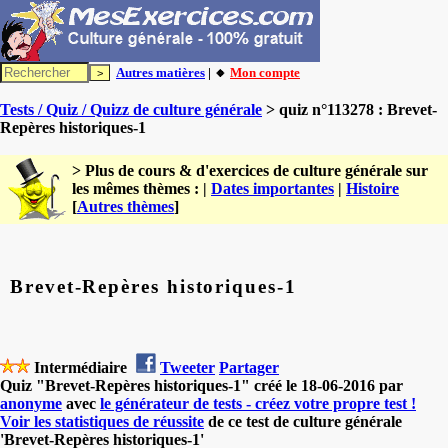
Autres matières
| 🔸
Mon compte
Tests / Quiz / Quizz de culture générale
> quiz n°113278 : Brevet-
Repères historiques-1
> Plus de cours & d'exercices de culture générale sur
les mêmes thèmes : |
Dates importantes
|
Histoire
[
Autres thèmes
]
Brevet-Repères historiques-1
Intermédiaire
Tweeter
Partager
Quiz "Brevet-Repères historiques-1" créé le 18-06-2016 par
anonyme
avec
le générateur de tests - créez votre propre test !
Voir les statistiques de réussite
de ce test de culture générale
'Brevet-Repères historiques-1'