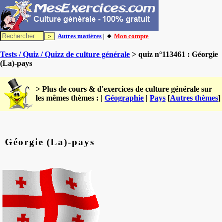
Autres matières
| 🔸
Mon compte
Tests / Quiz / Quizz de culture générale
> quiz n°113461 : Géorgie
(La)-pays
> Plus de cours & d'exercices de culture générale sur
les mêmes thèmes : |
Géographie
|
Pays
[
Autres thèmes
]
Géorgie (La)-pays