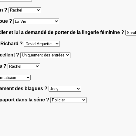
en ?
joue ?
dler et lui a demandé de porter de la lingerie féminine ?
e Richard ?
cellent ?
és ?
èrement des blagues ?
apaport dans la série ?