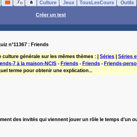
Culture
Jeux
TousLesCours
Outils
Créer un test
uiz n°11367 : Friends
e culture générale sur les mêmes thèmes : |
Séries
|
Séries e
iends-7 à la maison-NCIS
-
Friends
-
Friends
-
Friends-pers
uel terme pour obtenir une explication...
rement des invités qui viennent jouer un rôle le temps d'un 