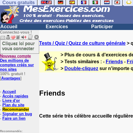
Cours gratuits
Accueil
Exercices
Participer
Connectez-vous !
Cliquez ici pour
Tests / Quiz / Quizz de culture générale
> q
vous connecter
> Plus de cours & d'exercices d
Nouveau compte
Des millions de
> Tests similaires : -
Friends
-
Fr
comptes créés sur
>
Double-cliquez
sur n'importe q
nos sites
100% gratuit !
[
Avantages
]
Friends
-
Accueil
-
Accès rapides
-
Livre d'or
-
Plan du site
-
Recommander
-
Signaler un bug
Cette série très célèbre accueille réguliè
-
Faire un lien
Recommandés: