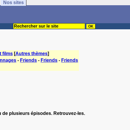
Nos sites
t films
[
Autres thèmes
]
onnages
-
Friends
-
Friends
-
Friends
ou de plusieurs épisodes. Retrouvez-les.