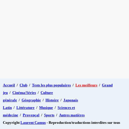
Accueil
/
Club
/
Tests les plus populaires
/
Les meilleurs
/
Grand
jeu
/
Cinéma/Séries
/
Culture
générale
/
Géographie
/
Histoire
/
Japonais
Latin
/
Littérature
/
Musique
/
Sciences et
médecine
/
Provençal
/
Sports
/
Autres matières
Copyright
Laurent Camus
- Reproduction/traductions interdites sur tous