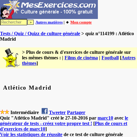
Autres matières
| 🔸
Mon compte
Tests / Quiz / Quizz de culture générale
> quiz n°114199 : Atlético
Madrid
> Plus de cours & d'exercices de culture générale sur
les mêmes thèmes : |
Films de cinéma
|
Football
[
Autres
thèmes
]
Atlético Madrid
Intermédiaire
Tweeter
Partager
Quiz "Atlético Madrid" créé le 27-10-2016 par
marc10
avec
le
générateur de tests - créez votre propre test !
[
Plus de cours et
d'exercices de marc10
]
Voir les statistiques de réussite
de ce test de culture générale