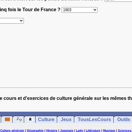
cinq fois le Tour de France ?
e cours et d'exercices de culture générale sur les mêmes t
Culture
Jeux
TousLesCours
Outils
|
Culture générale
|
Géographie
|
Histoire
|
Japonais
|
Latin
|
Littérature
|
Musique
|
Sciences