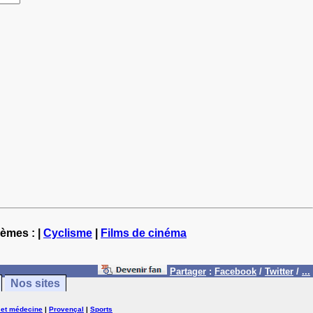
hèmes : |
Cyclisme
|
Films de cinéma
Partager
:
Facebook
/
Twitter
/
...
Nos sites
 et médecine
|
Provençal
|
Sports