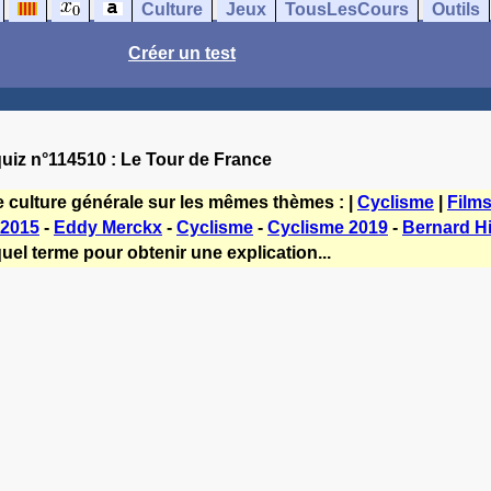
Culture
Jeux
TousLesCours
Outils
Créer un test
uiz n°114510 : Le Tour de France
e culture générale sur les mêmes thèmes : |
Cyclisme
|
Film
e 2015
-
Eddy Merckx
-
Cyclisme
-
Cyclisme 2019
-
Bernard Hi
uel terme pour obtenir une explication...