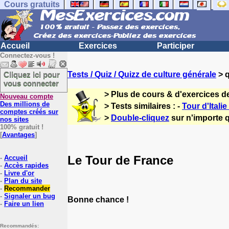
Cours gratuits
Accueil
Exercices
Participer
Connectez-vous !
Cliquez ici pour
Tests / Quiz / Quizz de culture générale
> q
vous connecter
> Plus de cours & d'exercices d
Nouveau compte
Des millions de
> Tests similaires : -
Tour d'Itali
comptes créés sur
>
Double-cliquez
sur n'importe q
nos sites
100% gratuit !
[
Avantages
]
Le Tour de France
-
Accueil
-
Accès rapides
-
Livre d'or
-
Plan du site
-
Recommander
-
Signaler un bug
Bonne chance !
-
Faire un lien
Recommandés: