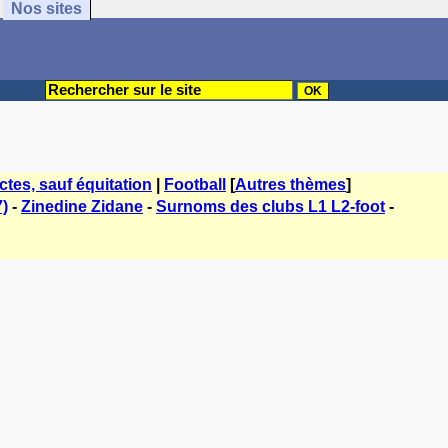
Nos sites
tes, sauf équitation
|
Football
[
Autres thèmes
]
7)
-
Zinedine Zidane
-
Surnoms des clubs L1 L2-foot
-