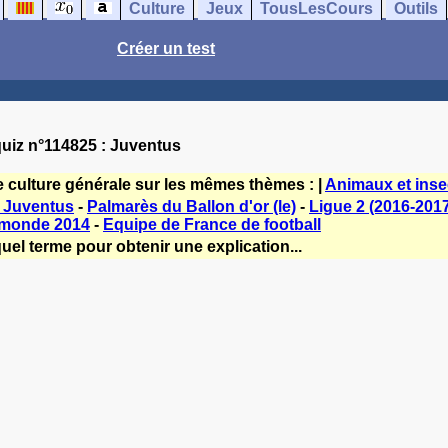
Culture
Jeux
TousLesCours
Outils
Créer un test
uiz n°114825 : Juventus
e culture générale sur les mêmes thèmes : |
Animaux et insec
 Juventus
-
Palmarès du Ballon d'or (le)
-
Ligue 2 (2016-201
monde 2014
-
Equipe de France de football
uel terme pour obtenir une explication...