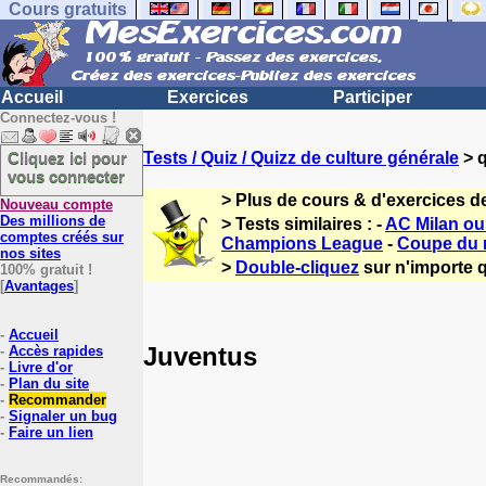
Cours gratuits
Accueil
Exercices
Participer
Connectez-vous !
Cliquez ici pour
Tests / Quiz / Quizz de culture générale
> q
vous connecter
> Plus de cours & d'exercices d
Nouveau compte
Des millions de
> Tests similaires : -
AC Milan ou
comptes créés sur
Champions League
-
Coupe du 
nos sites
>
Double-cliquez
sur n'importe q
100% gratuit !
[
Avantages
]
-
Accueil
Juventus
-
Accès rapides
-
Livre d'or
-
Plan du site
-
Recommander
-
Signaler un bug
-
Faire un lien
Recommandés: