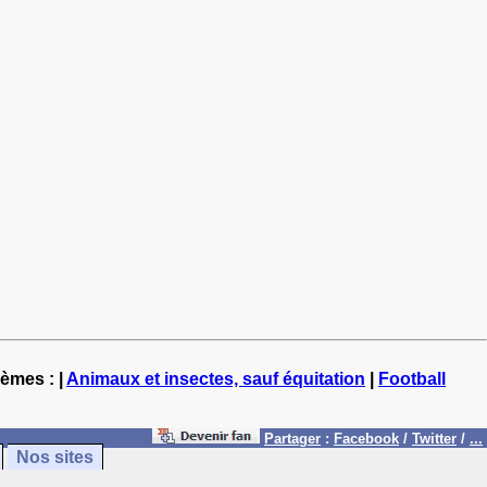
hèmes : |
Animaux et insectes, sauf équitation
|
Football
Partager
:
Facebook
/
Twitter
/
...
Nos sites