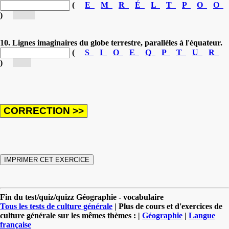
(
E
M
R
É
L
T
P
O
O
)
[Mé...]
10. Lignes imaginaires du globe terrestre, parallèles à l'équateur.
(
S
I
O
E
Q
P
T
U
R
)
[Tr...]
Fin du test/quiz/quizz Géographie - vocabulaire
Tous les tests de culture générale
| Plus de cours et d'exercices de
culture générale sur les mêmes thèmes : |
Géographie
|
Langue
française