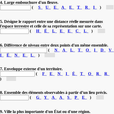
4. Large embouchure d'un fleuve.
(
S
U
E
A
E
T
R
I
)
[e...]
5. Désigne le rapport entre une distance réelle mesurée dans
l'espace terrestre et celle de sa représentation sur une carte.
(
H
É
L
E
E
C
L
)
[é...]
6. Différence de niveau entre deux points d'un même ensemble.
(
N
A
L
T
O
I
D
V
I
É
N
E
L
)
[Dé...]
7. Enveloppe externe d'un territoire.
(
F
E
N
I
È
T
O
R
R
)
[Fr...]
8. Ensemble des éléments observables à partir d’un lieu précis.
(
G
Y
A
A
S
P
E
)
[P...]
9. Ville la plus importante d'un État ou d'une région.