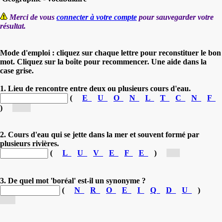
Merci de vous
connecter à votre compte
pour sauvegarder votre
résultat.
Mode d'emploi : cliquez sur chaque lettre pour reconstituer le bon
mot. Cliquez sur la boîte pour recommencer. Une aide dans la
case grise.
1. Lieu de rencontre entre deux ou plusieurs cours d'eau.
(
E
U
O
N
L
T
C
N
F
)
[co...]
2. Cours d'eau qui se jette dans la mer et souvent formé par
plusieurs rivières.
(
L
U
V
E
F
E
)
[f...]
3. De quel mot 'boréal' est-il un synonyme ?
(
N
R
O
E
I
Q
D
U
)
[n...]