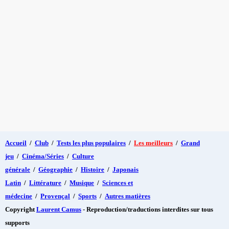
Accueil
/
Club
/
Tests les plus populaires
/
Les meilleurs
/
Grand
jeu
/
Cinéma/Séries
/
Culture
générale
/
Géographie
/
Histoire
/
Japonais
Latin
/
Littérature
/
Musique
/
Sciences et
médecine
/
Provençal
/
Sports
/
Autres matières
Copyright
Laurent Camus
- Reproduction/traductions interdites sur tous
supports