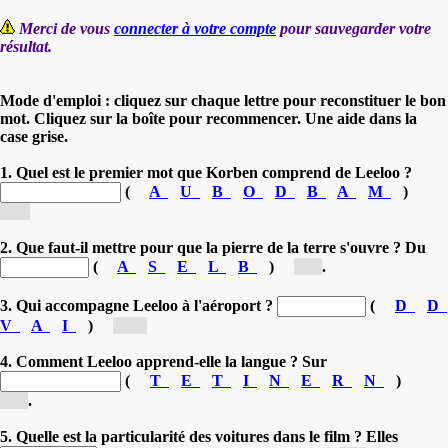
Merci de vous
connecter à votre compte
pour sauvegarder votre
résultat.
Mode d'emploi : cliquez sur chaque lettre pour reconstituer le bon
mot. Cliquez sur la boîte pour recommencer. Une aide dans la
case grise.
1. Quel est le premier mot que Korben comprend de Leeloo ?
(
A
U
B
O
D
B
A
M
)
[b...]
2. Que faut-il mettre pour que la pierre de la terre s'ouvre ? Du
(
A
S
E
L
B
)
[s...]
.
3. Qui accompagne Leeloo à l'aéroport ?
(
D
D
V
A
I
)
[D...]
4. Comment Leeloo apprend-elle la langue ? Sur
(
T
E
T
I
N
E
R
N
)
[I...]
.
5. Quelle est la particularité des voitures dans le film ? Elles