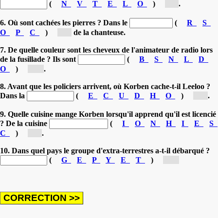
(
N
V
T
E
L
O
)
[v...]
.
6. Où sont cachées les pierres ? Dans le
(
R
S
O
P
C
)
[c...]
de la chanteuse.
7. De quelle couleur sont les cheveux de l'animateur de radio lors
de la fusillade ? Ils sont
(
B
S
N
L
D
O
)
[B...]
.
8. Avant que les policiers arrivent, où Korben cache-t-il Leeloo ?
Dans la
(
E
C
U
D
H
O
)
[d...]
.
9. Quelle cuisine mange Korben lorsqu'il apprend qu'il est licencié
? De la cuisine
(
I
O
N
H
I
E
S
C
)
[c...]
.
10. Dans quel pays le groupe d'extra-terrestres a-t-il débarqué ?
(
G
E
P
Y
E
T
)
[E...]