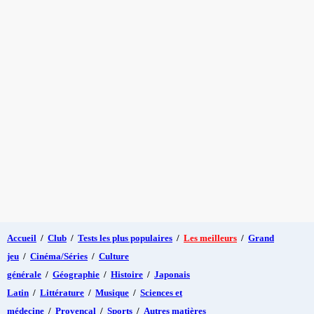
Accueil
/
Club
/
Tests les plus populaires
/
Les meilleurs
/
Grand
jeu
/
Cinéma/Séries
/
Culture
générale
/
Géographie
/
Histoire
/
Japonais
Latin
/
Littérature
/
Musique
/
Sciences et
médecine
/
Provençal
/
Sports
/
Autres matières