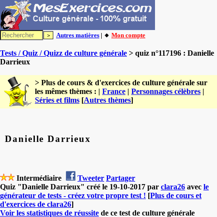
Autres matières
| 🔸
Mon compte
Tests / Quiz / Quizz de culture générale
> quiz n°117196 : Danielle
Darrieux
> Plus de cours & d'exercices de culture générale sur
les mêmes thèmes : |
France
|
Personnages célèbres
|
Séries et films
[
Autres thèmes
]
Danielle Darrieux
Intermédiaire
Tweeter
Partager
Quiz "Danielle Darrieux" créé le 19-10-2017 par
clara26
avec
le
générateur de tests - créez votre propre test !
[
Plus de cours et
d'exercices de clara26
]
Voir les statistiques de réussite
de ce test de culture générale