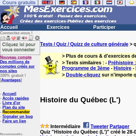
Cours gratuits
Accueil
Exercices
Participer
Connectez-vous !
Cliquez ici pour
Tests / Quiz / Quizz de culture générale
> q
vous connecter
> Plus de cours & d'exercices d
Nouveau compte
Des millions de
> Tests similaires : -
Préhistoire
comptes créés sur
Programme de 3ème
-
Histoire
-
nos sites
>
Double-cliquez
sur n'importe q
100% gratuit !
[
Avantages
]
-
Accueil
Histoire du Québec (L')
-
Accès rapides
-
Livre d'or
-
Plan du site
-
Recommander
-
Signaler un bug
-
Faire un lien
Intermédiaire
Tweeter
Partager
Quiz "Histoire du Québec (L')" créé le 28
Recommandés: