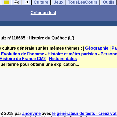
Culture
Jeux
TousLesCours
Outils
Créer un test
uiz n°118665 : Histoire du Québec (L')
e culture générale sur les mêmes thèmes : |
Géographie
|
Pa
 : Evolution de l'homme
-
Histoire et métro parisien
-
Personn
Histoire de France CM2
-
Histoire-dates
uel terme pour obtenir une explication...
-03-2018 par
anonyme
avec
le générateur de tests - créez vot