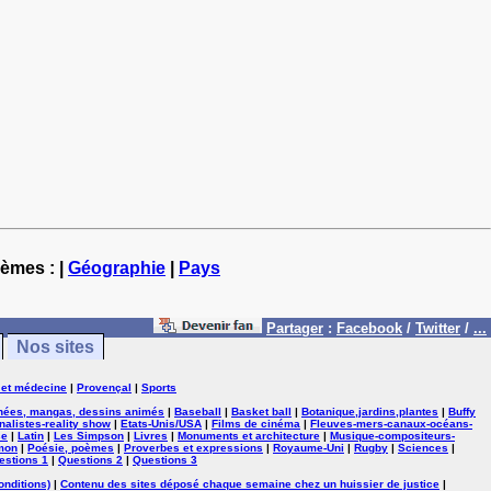
hèmes : |
Géographie
|
Pays
Partager
:
Facebook
/
Twitter
/
...
Nos sites
 et médecine
|
Provençal
|
Sports
nées, mangas, dessins animés
|
Baseball
|
Basket ball
|
Botanique,jardins,plantes
|
Buffy
nalistes-reality show
|
Etats-Unis/USA
|
Films de cinéma
|
Fleuves-mers-canaux-océans-
se
|
Latin
|
Les Simpson
|
Livres
|
Monuments et architecture
|
Musique-compositeurs-
mon
|
Poésie, poèmes
|
Proverbes et expressions
|
Royaume-Uni
|
Rugby
|
Sciences
|
estions 1
|
Questions 2
|
Questions 3
onditions)
|
Contenu des sites déposé chaque semaine chez un huissier de justice
|