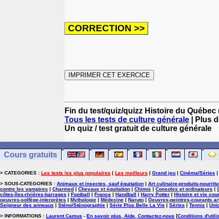
Fin du test/quiz/quizz Histoire du Québec (
Tous les tests de culture générale
| Plus d
Un quiz / test gratuit de culture générale
Cours gratuits
> CATEGORIES :
Les tests les plus populaires
|
Les meilleurs
|
Grand jeu
|
Cinéma/Séries
> SOUS-CATEGORIES :
Animaux et insectes, sauf équitation
|
Art culinaire-produits-nourrit
contre les vampires
|
Charmed
|
Chevaux et équitation
|
Chimie
|
Consoles et ordinateurs
|
côtes-îles-rivières-barrages
|
Football
|
France
|
Handball
|
Harry Potter
|
Histoire et vie cou
oeuvres-solfège-interprètes
|
Mythologie
|
Médecine
|
Naruto
|
Oeuvres-peintres-courants ar
Seigneur des anneaux
|
Sténo/Sténographie
|
Série Plus Belle La Vie
|
Séries
|
Tennis
|
Uni
> INFORMATIONS :
Laurent Camus
-
En savoir plus, Aide, Contactez-nous
[
Conditions d'utili