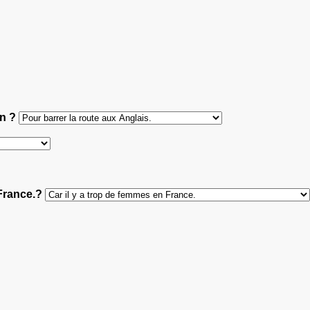
on ?
-France.?