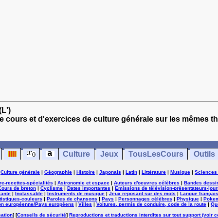
L')
e cours et d'exercices de culture générale sur les mêmes t
Culture
Jeux
TousLesCours
Outils
|
Culture générale
|
Géographie
|
Histoire
|
Japonais
|
Latin
|
Littérature
|
Musique
|
Sciences
ure-recettes-spécialités
|
Astronomie et espace
|
Auteurs d'oeuvres célèbres
|
Bandes dessi
Cours de breton
|
Cyclisme
|
Dates importantes
|
Emissions de télévision-présentateurs-jour
rante
|
Inclassable
|
Instruments de musique
|
Jeux reposant sur des mots
|
Langue françai
tistiques-couleurs
|
Paroles de chansons
|
Pays
|
Personnages célèbres
|
Physique
|
Poke
on européenne/Pays européens
|
Villes
|
Voitures, permis de conduire, code de la route
|
Qu
sation
] [
Conseils de sécurité
]
Reproductions et traductions interdites sur tout support (voir c