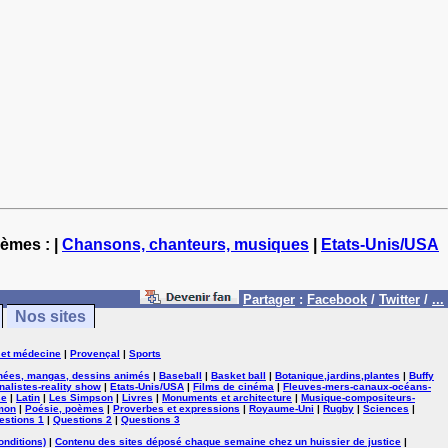
hèmes : |
Chansons, chanteurs, musiques
|
Etats-Unis/USA
Partager
:
Facebook
/
Twitter
/
...
Nos sites
 et médecine
|
Provençal
|
Sports
nées, mangas, dessins animés
|
Baseball
|
Basket ball
|
Botanique,jardins,plantes
|
Buffy
nalistes-reality show
|
Etats-Unis/USA
|
Films de cinéma
|
Fleuves-mers-canaux-océans-
se
|
Latin
|
Les Simpson
|
Livres
|
Monuments et architecture
|
Musique-compositeurs-
mon
|
Poésie, poèmes
|
Proverbes et expressions
|
Royaume-Uni
|
Rugby
|
Sciences
|
estions 1
|
Questions 2
|
Questions 3
onditions)
|
Contenu des sites déposé chaque semaine chez un huissier de justice
|