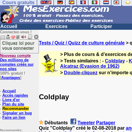
Cours gratuits
Accueil
Exercices
Participer
Connectez-vous !
Cliquez ici pour
Tests / Quiz / Quizz de culture générale
> q
vous connecter
> Plus de cours & d'exercices d
Nouveau compte
Des millions de
> Tests similaires : -
Coldplay
-
K
comptes créés sur
Alcatraz (Evasion de 1962)
nos sites
>
Double-cliquez
sur n'importe q
100% gratuit !
[
Avantages
]
-
Accueil
Coldplay
-
Accès rapides
-
Livre d'or
-
Plan du site
-
Recommander
-
Signaler un bug
-
Faire un lien
Débutants
Tweeter
Partager
Quiz "Coldplay" créé le 02-08-2018 par
an
Recommandés: