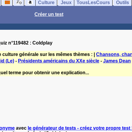
Culture
Jeux
TousLesCours
Outils
Créer un test
uiz n°119482 : Coldplay
e culture générale sur les mêmes thèmes : |
Chansons, chan
id (Le)
-
Présidents américains du XXe siècle
-
James Dean
uel terme pour obtenir une explication...
onyme
avec
le générateur de tests - créez votre propre test 