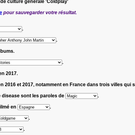
 de culture générale 'Coldplay'
e
pour sauvegarder votre résultat.
.
.
lbums.
.
en 2017.
en 2016 et 2017, notamment en France dans trois villes qui 
the disease sont les paroles de
.
filmé en
.
.
.