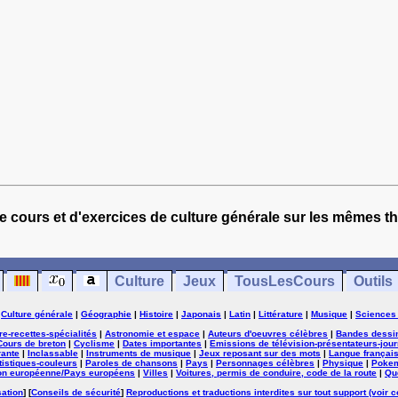
e cours et d'exercices de culture générale sur les mêmes t
Culture
Jeux
TousLesCours
Outils
|
Culture générale
|
Géographie
|
Histoire
|
Japonais
|
Latin
|
Littérature
|
Musique
|
Sciences
ure-recettes-spécialités
|
Astronomie et espace
|
Auteurs d'oeuvres célèbres
|
Bandes dessi
Cours de breton
|
Cyclisme
|
Dates importantes
|
Emissions de télévision-présentateurs-jour
rante
|
Inclassable
|
Instruments de musique
|
Jeux reposant sur des mots
|
Langue françai
tistiques-couleurs
|
Paroles de chansons
|
Pays
|
Personnages célèbres
|
Physique
|
Poke
on européenne/Pays européens
|
Villes
|
Voitures, permis de conduire, code de la route
|
Qu
sation
] [
Conseils de sécurité
]
Reproductions et traductions interdites sur tout support (voir c