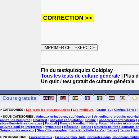
Fin du test/quiz/quizz Coldplay
Tous les tests de culture générale
| Plus d
Un quiz / test gratuit de culture générale
Cours gratuits
> CATEGORIES :
Les tests les plus populaires
|
Les meilleurs
|
Grand jeu
|
Cinéma/Séries
> SOUS-CATEGORIES :
Animaux et insectes, sauf équitation
|
Art culinaire-produits-nourrit
contre les vampires
|
Charmed
|
Chevaux et équitation
|
Chimie
|
Consoles et ordinateurs
|
côtes-îles-rivières-barrages
|
Football
|
France
|
Handball
|
Harry Potter
|
Histoire et vie cou
oeuvres-solfège-interprètes
|
Mythologie
|
Médecine
|
Naruto
|
Oeuvres-peintres-courants ar
Seigneur des anneaux
|
Sténo/Sténographie
|
Série Plus Belle La Vie
|
Séries
|
Tennis
|
Uni
> INFORMATIONS :
Laurent Camus
-
En savoir plus, Aide, Contactez-nous
[
Conditions d'utili