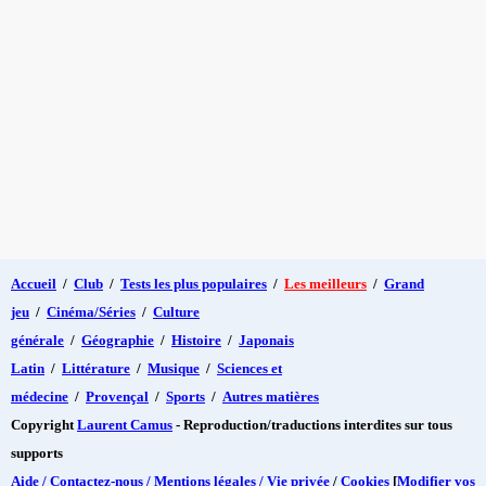
Accueil
/
Club
/
Tests les plus populaires
/
Les meilleurs
/
Grand
jeu
/
Cinéma/Séries
/
Culture
générale
/
Géographie
/
Histoire
/
Japonais
Latin
/
Littérature
/
Musique
/
Sciences et
médecine
/
Provençal
/
Sports
/
Autres matières
Copyright
Laurent Camus
- Reproduction/traductions interdites sur tous
supports
Aide / Contactez-nous / Mentions légales / Vie privée
/
Cookies
[
Modifier vos