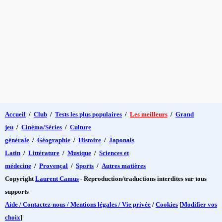
Accueil
/
Club
/
Tests les plus populaires
/
Les meilleurs
/
Grand
jeu
/
Cinéma/Séries
/
Culture
générale
/
Géographie
/
Histoire
/
Japonais
Latin
/
Littérature
/
Musique
/
Sciences et
médecine
/
Provençal
/
Sports
/
Autres matières
Copyright
Laurent Camus
- Reproduction/traductions interdites sur tous
supports
Aide / Contactez-nous / Mentions légales / Vie privée
/
Cookies
[
Modifier vos
choix
]