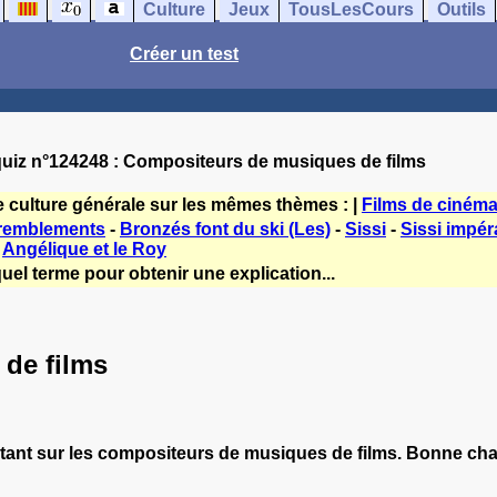
Culture
Jeux
TousLesCours
Outils
Créer un test
uiz n°124248 : Compositeurs de musiques de films
e culture générale sur les mêmes thèmes : |
Films de ciném
tremblements
-
Bronzés font du ski (Les)
-
Sissi
-
Sissi impér
-
Angélique et le Roy
uel terme pour obtenir une explication...
de films
tant sur les compositeurs de musiques de films. Bonne cha