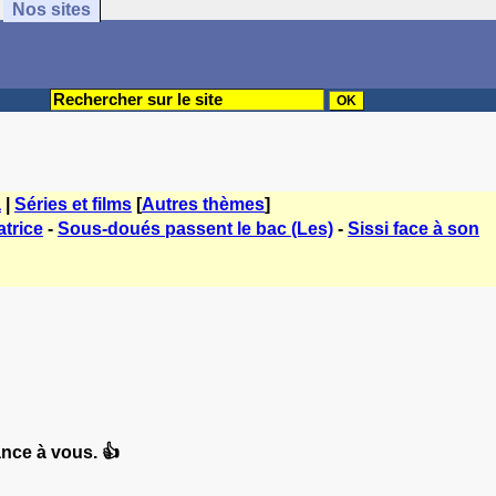
Nos sites
a
|
Séries et films
[
Autres thèmes
]
atrice
-
Sous-doués passent le bac (Les)
-
Sissi face à son
nce à vous. 👍