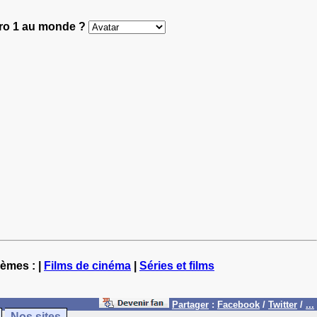
éro 1 au monde ?
hèmes : |
Films de cinéma
|
Séries et films
Partager
:
Facebook
/
Twitter
/
...
Nos sites