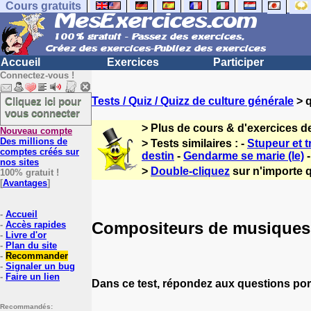
Cours gratuits
Accueil
Exercices
Participer
Connectez-vous !
Cliquez ici pour
Tests / Quiz / Quizz de culture générale
> q
vous connecter
> Plus de cours & d'exercices d
Nouveau compte
Des millions de
> Tests similaires : -
Stupeur et 
comptes créés sur
destin
-
Gendarme se marie (le)
nos sites
>
Double-cliquez
sur n'importe q
100% gratuit !
[
Avantages
]
-
Accueil
Compositeurs de musiques 
-
Accès rapides
-
Livre d'or
-
Plan du site
-
Recommander
-
Signaler un bug
-
Faire un lien
Dans ce test, répondez aux questions por
Recommandés: