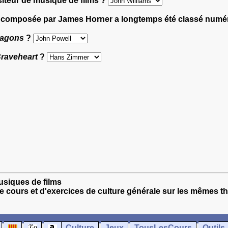
siteur de musique de films ?
 été composée par James Horner a longtemps été classé num
ragons
?
raveheart
?
usiques de films
e cours et d'exercices de culture générale sur les mêmes t
Culture
Jeux
TousLesCours
Outils