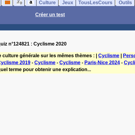
Culture
Jeux
TousLesCours
Outils
Créer un test
uiz n°124821 : Cyclisme 2020
e culture générale sur les mêmes thèmes : |
Cyclisme
|
Pers
yclisme 2019
-
Cyclisme
-
Cyclisme
-
Paris-Nice 2024
-
Cycl
uel terme pour obtenir une explication...