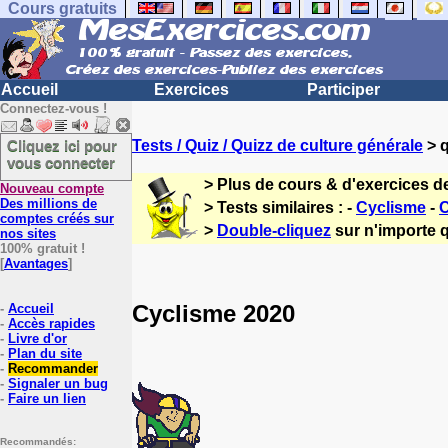
Cours gratuits
Accueil
Exercices
Participer
Connectez-vous !
Cliquez ici pour
Tests / Quiz / Quizz de culture générale
> q
vous connecter
> Plus de cours & d'exercices d
Nouveau compte
Des millions de
> Tests similaires : -
Cyclisme
-
C
comptes créés sur
>
Double-cliquez
sur n'importe q
nos sites
100% gratuit !
[
Avantages
]
Cyclisme 2020
-
Accueil
-
Accès rapides
-
Livre d'or
-
Plan du site
-
Recommander
-
Signaler un bug
-
Faire un lien
Recommandés: