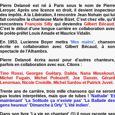
Pierre Delanoë est né à Paris sous le nom de Pierre
Leroyer. Après une licence en droit, il devient inspecteur
des impôts. A la Libération, il rencontre Jean Nohain qui lui
fait connaître la chanteuse Marie Bizet. C'est chez elle, qu'il
rencontrera
François Silly
qui deviendra
Gilbert Bécaud
C'est le début d'une longue carrière en collaboration avec
le poète-préfet Louis Amade et Maurice Vidalin.
En 1953, Lucienne Boyer mettra
'Mes mains',
chanso
écrite en collaboration avec Gilbert Bécaud, à son
spectacle de l'Alhambra.
Pierre Delanoë écrira aussi pour d'autres chanteurs,
parfois en collaboration avec eux. Citons :
Tino Rossi, Georges Guétary, Dalida, Nana Mouskouri,
Michel Fugain, Michel Polnareff, Joe Dassin, Gérard
Lenorman, Nicole Croisille, Michel Sardou et Patrick Juvet.
Trente ans de carrière, trois mille chansons qui ne seront
pas toutes interprétées, mais que de tubes !
'Nathalie' 'E
maintenant' 'La Solitude ça n'existe pas' 'La Ballade des
gens heureux' 'Dimanche à Orly' 'L'été indien'.
Dans son livre 'La vie en chantant' (1) il nous raconte ses