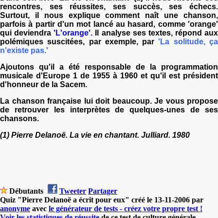
rencontres, ses réussites, ses succès, ses échecs.
Surtout, il nous explique comment naît une chanson,
parfois à partir d'un mot lancé au hasard, comme 'orange'
qui deviendra
'L'orange'.
Il analyse ses textes, répond aux
polémiques suscitées, par exemple, par
'La solitude, ç
n'existe pas.'
Ajoutons qu'il a été responsable de la programmation
musicale d'Europe 1 de 1955 à 1960 et qu'il est président
d'honneur de la Sacem.
La chanson française lui doit beaucoup. Je vous propose
de retrouver les interprètes de quelques-unes de ses
chansons.
(1) Pierre Delanoë. La vie en chantant. Julliard. 1980
Débutants
Tweeter
Partager
Quiz "Pierre Delanoë a écrit pour eux" créé le 13-11-2006 par
anonyme
avec
le générateur de tests - créez votre propre test !
Voir les statistiques de réussite
de ce test de culture générale