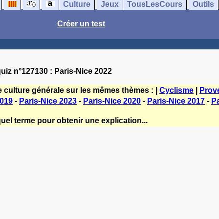
Culture
Jeux
TousLesCours
Outils
Créer un test
uiz n°127130 : Paris-Nice 2022
e culture générale sur les mêmes thèmes : |
Cyclisme
|
Prov
2019
-
Paris-Nice 2023
-
Paris-Nice 2020
-
Paris-Nice 2017
-
Pa
uel terme pour obtenir une explication...