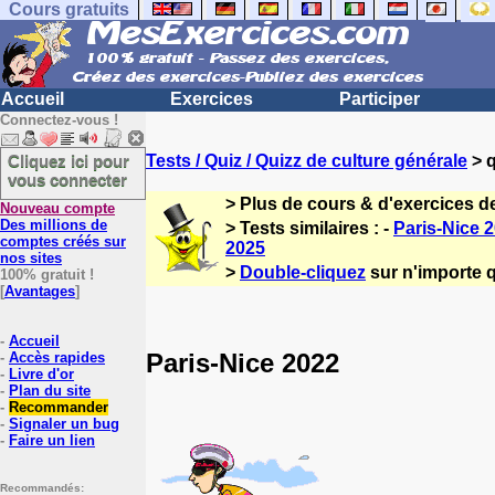
Cours gratuits
Accueil
Exercices
Participer
Connectez-vous !
Cliquez ici pour
Tests / Quiz / Quizz de culture générale
> q
vous connecter
> Plus de cours & d'exercices d
Nouveau compte
Des millions de
> Tests similaires : -
Paris-Nice 
comptes créés sur
2025
nos sites
>
Double-cliquez
sur n'importe q
100% gratuit !
[
Avantages
]
-
Accueil
Paris-Nice 2022
-
Accès rapides
-
Livre d'or
-
Plan du site
-
Recommander
-
Signaler un bug
-
Faire un lien
Recommandés: