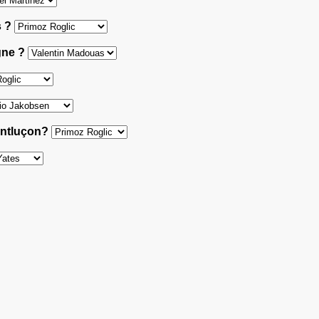
s ?
gne ?
Montluçon?