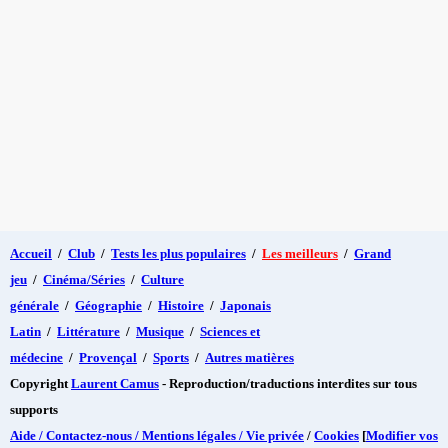
Accueil
/
Club
/
Tests les plus populaires
/
Les meilleurs
/
Grand
jeu
/
Cinéma/Séries
/
Culture
générale
/
Géographie
/
Histoire
/
Japonais
Latin
/
Littérature
/
Musique
/
Sciences et
médecine
/
Provençal
/
Sports
/
Autres matières
Copyright
Laurent Camus
- Reproduction/traductions interdites sur tous
supports
Aide / Contactez-nous / Mentions légales / Vie privée
/
Cookies
[
Modifier vos