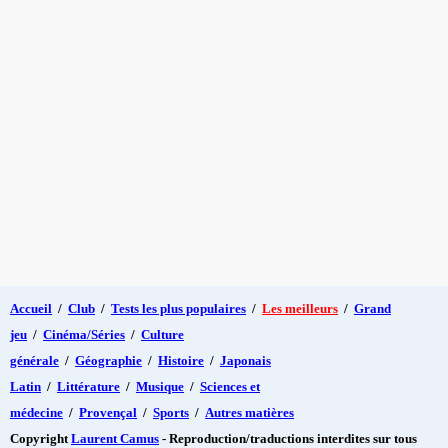
Accueil
/
Club
/
Tests les plus populaires
/
Les meilleurs
/
Grand
jeu
/
Cinéma/Séries
/
Culture
générale
/
Géographie
/
Histoire
/
Japonais
Latin
/
Littérature
/
Musique
/
Sciences et
médecine
/
Provençal
/
Sports
/
Autres matières
Copyright
Laurent Camus
- Reproduction/traductions interdites sur tous