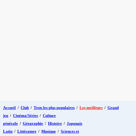
Accueil
/
Club
/
Tests les plus populaires
/
Les meilleurs
/
Grand
jeu
/
Cinéma/Séries
/
Culture
générale
/
Géographie
/
Histoire
/
Japonais
Latin
/
Littérature
/
Musique
/
Sciences et