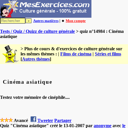
Autres matières
| 🔸
Mon compte
Tests / Quiz / Quizz de culture générale
> quiz n°14984 : Cinéma
asiatique
> Plus de cours & d'exercices de culture générale sur
les mêmes thèmes : |
Films de cinéma
|
Séries et films
[
Autres thèmes
]
Cinéma asiatique
Testez votre mémoire de cinéphile....
Avancé
Tweeter
Partager
Quiz "Cinéma asiatique" créé le 13-01-2007 par
anonyme
avec
le