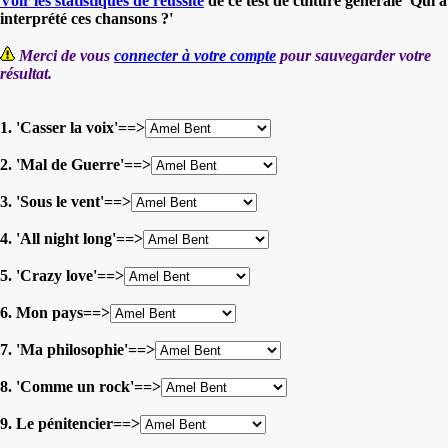
Voir les statistiques de réussite
de ce test de culture générale 'Qui a
interprété ces chansons ?'
Merci de vous
connecter à votre compte
pour sauvegarder votre
résultat.
1. 'Casser la voix'==>
2. 'Mal de Guerre'==>
3. 'Sous le vent'==>
4. 'All night long'==>
5. 'Crazy love'==>
6. Mon pays==>
7. 'Ma philosophie'==>
8. 'Comme un rock'==>
9. Le pénitencier==>