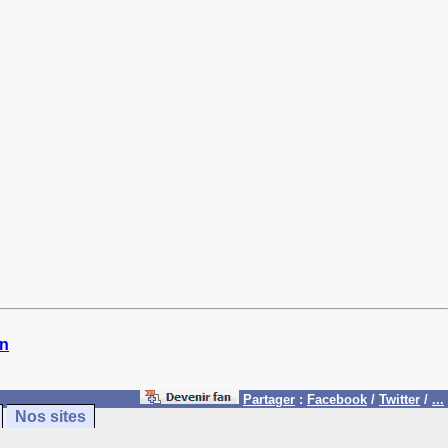
in
Partager
:
Facebook
/
Twitter
/
...
Nos sites