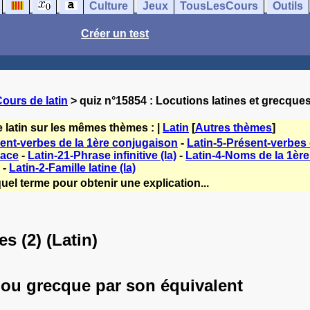
Culture
Jeux
TousLesCours
Outils
Créer un test
ours de latin
> quiz n°15854 : Locutions latines et grecques
 latin sur les mêmes thèmes : |
Latin
[
Autres thèmes
]
sent-verbes de la 1ère conjugaison
-
Latin-5-Présent-verbes
lace
-
Latin-21-Phrase infinitive (la)
-
Latin-4-Noms de la 1ère
-
Latin-2-Famille latine (la)
uel terme pour obtenir une explication...
s (2) (Latin)
 ou grecque par son équivalent