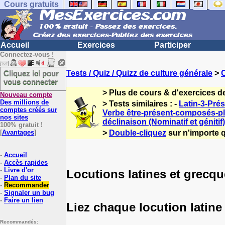
Cours gratuits
Accueil
Exercices
Participer
Connectez-vous !
Cliquez ici pour
Tests / Quiz / Quizz de culture générale
>
C
vous connecter
> Plus de cours & d'exercices de
Nouveau compte
Des millions de
> Tests similaires : -
Latin-3-Pré
comptes créés sur
Verbe être-présent-composés-p
nos sites
déclinaison (Nominatif et génitif)
100% gratuit !
[
Avantages
]
>
Double-cliquez
sur n'importe q
-
Accueil
-
Accès rapides
-
Livre d'or
Locutions latines et grecque
-
Plan du site
-
Recommander
-
Signaler un bug
-
Faire un lien
Liez chaque locution latine
Recommandés: