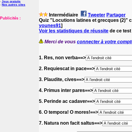
-
Jeux gratuits
-
Nos autres sites
Intermédiaire
Tweeter
Partager
Publicités :
Quiz "Locutions latines et grecques (2)" 
younes91
]
Voir les statistiques de réussite
de ce test 
Merci de vous
connecter à votre compt
1. Res, non verba==>
2. Requiescat in pace==>
3. Plaudite, cives==>
4. Primus inter pares==>
5. Perinde ac cadaver==>
6. O tempora! O mores!==>
7. Natura non facit saltus==>