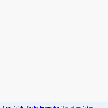
Accueil
/
Club
/
Tests les plus populaires
/
Les meilleurs
/
Grand