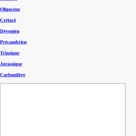
Oligocène
Crétacé
Dévonien
Précambrien
Triasique
Jurassique
Carbonifère