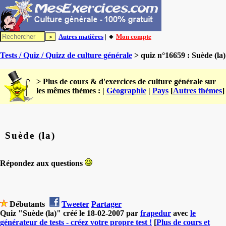
Autres matières
| 🔸
Mon compte
Tests / Quiz / Quizz de culture générale
> quiz n°16659 : Suède (la)
> Plus de cours & d'exercices de culture générale sur
les mêmes thèmes : |
Géographie
|
Pays
[
Autres thèmes
]
Suède (la)
Répondez aux questions
Débutants
Tweeter
Partager
Quiz "Suède (la)" créé le 18-02-2007 par
frapedur
avec
le
générateur de tests - créez votre propre test !
[
Plus de cours et