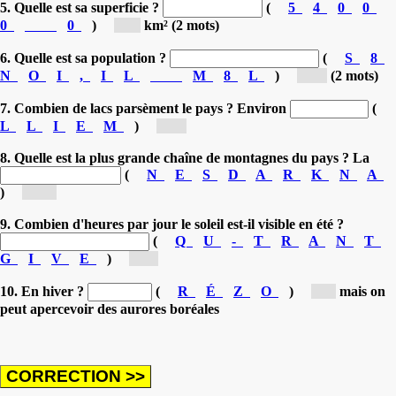
5. Quelle est sa superficie ?
(
5
4
0
0
0
0
)
[4...]
km² (2 mots)
6. Quelle est sa population ?
(
S
8
N
O
I
,
I
L
M
8
L
)
[8,...]
(2 mots)
7. Combien de lacs parsèment le pays ? Environ
(
L
L
I
E
M
)
[m...]
8. Quelle est la plus grande chaîne de montagnes du pays ? La
(
N
E
S
D
A
R
K
N
A
)
[Sk...]
9. Combien d'heures par jour le soleil est-il visible en été ?
(
Q
U
-
T
R
A
N
T
G
I
V
E
)
[vi...]
10. En hiver ?
(
R
É
Z
O
)
[z...]
mais on
peut apercevoir des aurores boréales