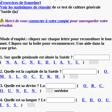
d'exercices de frapedur
]
Voir les statistiques de réussite
de ce test de culture générale
'Suède (la)'
Merci de vous
connecter à votre compte
pour sauvegarder votre
résultat.
Mode d'emploi : cliquez sur chaque lettre pour reconstituer le bon
mot. Cliquez sur la boîte pour recommencer. Une aide dans la
case grise.
1. Sur quelle péninsule est située la Suède ?
(
N
A
C
N
E
D
I
A
V
S
)
[Sc...]
2. Quelle est la capitale de la Suède ?
(
O
M
S
L
O
C
T
K
H
)
[St...]
3. Quelle est sa devise ? La
(
O
R
C
O
U
N
E
N
)
[c...]
suédoise
4. Quelle est sa langue ? Le
(
É
D
O
U
I
S
S
)
[S...]