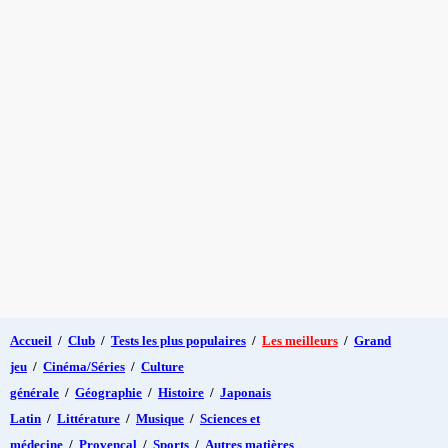
Accueil
/
Club
/
Tests les plus populaires
/
Les meilleurs
/
Grand
jeu
/
Cinéma/Séries
/
Culture
générale
/
Géographie
/
Histoire
/
Japonais
Latin
/
Littérature
/
Musique
/
Sciences et
médecine
/
Provençal
/
Sports
/
Autres matières