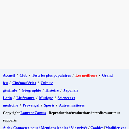
Accueil
/
Club
/
Tests les plus populaires
/
Les meilleurs
/
Grand
jeu
/
Cinéma/Séries
/
Culture
générale
/
Géographie
/
Histoire
/
Japonais
Latin
/
Littérature
/
Musique
/
Sciences et
médecine
/
Provençal
/
Sports
/
Autres matières
Copyright
Laurent Camus
- Reproduction/traductions interdites sur tous
supports
Aide / Contactez-nous / Mentions légales / Vie privée
/
Cookies
[
Modifier vos