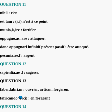
QUESTION 11
nihil : rien
est tam : (ici)
n'est à ce point
munio,is,ire : fortifier
oppugno,as, are : attaquer.
donc oppugnari infinitif présent passif :
être attaqué.
pecunia,ae,f : argent
QUESTION 12
sapientia,ae ,f : sagesse.
QUESTION 13
faber,fabri,m : ouvrier, artisan
, forgeron.
fafricando
ici) :
en forgeant
QUESTION 14