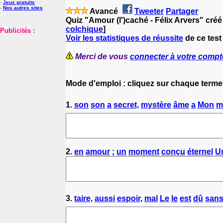
-
Jeux gratuits
-
Nos autres sites
Avancé
Tweeter
Partager
Quiz "Amour (l')caché - Félix Arvers" créé
colchique
]
Publicités :
Voir les statistiques de réussite
de ce test
Merci de vous
connecter à votre compt
Mode d'emploi : cliquez sur chaque terme
1.
son
son
a
secret,
mystère
âme
a
Mon
m
2.
en
amour
:
un
moment
conçu
éternel
U
3.
taire,
aussi
espoir,
mal
Le
le
est
dû
san