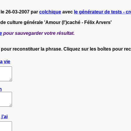
 le 26-03-2007 par
colchique
avec
le générateur de tests - cr
 de culture générale 'Amour (l')caché - Félix Arvers'
e
pour sauvegarder votre résultat.
 pour reconstituer la phrase. Cliquez sur les boîtes pour r
a
vie
n
s
j'ai