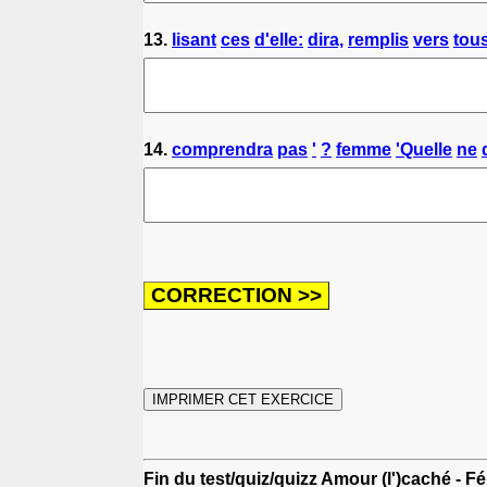
13.
lisant
ces
d'elle:
dira,
remplis
vers
tou
14.
comprendra
pas
'
?
femme
'Quelle
ne
Fin du test/quiz/quizz Amour (l')caché - Fé