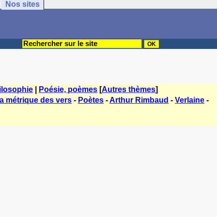
Nos sites
hilosophie
|
Poésie, poèmes
[
Autres thèmes
]
a métrique des vers
-
Poètes
-
Arthur Rimbaud
-
Verlaine
-