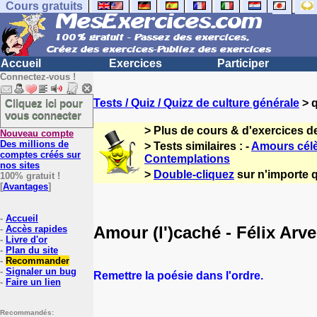
Cours gratuits
Accueil
Exercices
Participer
Connectez-vous !
Cliquez ici pour
Tests / Quiz / Quizz de culture générale
> q
vous connecter
> Plus de cours & d'exercices d
Nouveau compte
Des millions de
> Tests similaires : -
Amours cél
comptes créés sur
Contemplations
nos sites
>
Double-cliquez
sur n'importe q
100% gratuit !
[
Avantages
]
-
Accueil
Amour (l')caché - Félix Arve
-
Accès rapides
-
Livre d'or
-
Plan du site
-
Recommander
-
Signaler un bug
Remettre la poésie dans l'ordre.
-
Faire un lien
Recommandés: