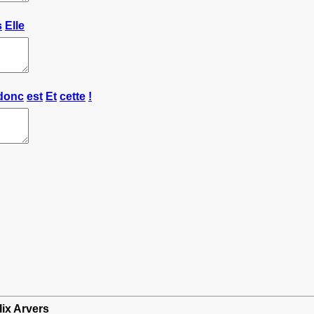
s
Elle
donc
est
Et
cette
!
lix Arvers