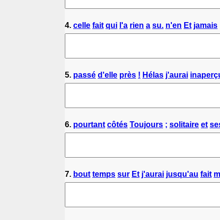
4.
celle
fait
qui
l'a
rien
a
su.
n'en
Et
jamais
5.
passé
d'elle
près
!
Hélas
j'aurai
inaperç
6.
pourtant
côtés
Toujours
;
solitaire
et
se
7.
bout
temps
sur
Et
j'aurai
jusqu'au
fait
m