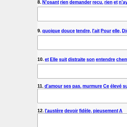
8.
N'osant
rien
demander
reçu.
rien
et
n'a
9.
quoique
douce
tendre,
l'ait
Pour
elle,
Di
10.
et
Elle
suit
distraite
son
entendre
chem
11.
d'amour
ses
pas.
murmure
Ce
élevé
s
12.
l'austère
devoir
fidèle,
pieusement
A