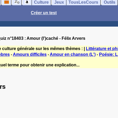
Culture
Jeux
TousLesCours
Outils
Créer un test
uiz n°18403 : Amour (l')caché - Félix Arvers
e culture générale sur les mêmes thèmes : |
Littérature et p
èbres
-
Amours difficiles
-
Amour en chanson (L')
-
Poésie: L
uel terme pour obtenir une explication...
rs