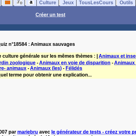
Culture
Jeux
TousLesCours
Outils
Créer un test
uiz n°18584 : Animaux sauvages
e culture générale sur les mêmes thèmes : |
Animaux et insec
din zoologique
-
Animaux en voie de disparition
-
Animaux 
re- animaux
-
Animaux (les)
-
Félidés
uel terme pour obtenir une explication...
2007 par
mariebru
avec
le générateur de tests - créez votre pr