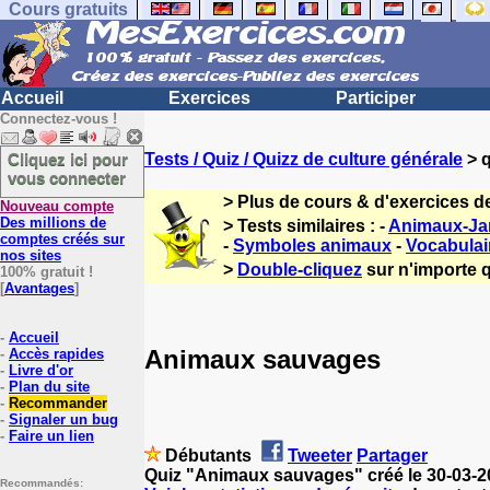
Cours gratuits
Accueil
Exercices
Participer
Connectez-vous !
Cliquez ici pour
Tests / Quiz / Quizz de culture générale
> q
vous connecter
> Plus de cours & d'exercices d
Nouveau compte
Des millions de
> Tests similaires : -
Animaux-Jar
comptes créés sur
-
Symboles animaux
-
Vocabulai
nos sites
>
Double-cliquez
sur n'importe q
100% gratuit !
[
Avantages
]
-
Accueil
Animaux sauvages
-
Accès rapides
-
Livre d'or
-
Plan du site
-
Recommander
-
Signaler un bug
-
Faire un lien
Débutants
Tweeter
Partager
Quiz "Animaux sauvages" créé le 30-03-
Recommandés: