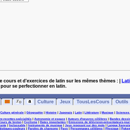
e cours et d'exercices de latin sur les mêmes thèmes : |
Lat
 pour se perfectionner en latin.
Culture
Jeux
TousLesCours
Outils
|
Culture générale
|
Géographie
|
Histoire
|
Japonais
|
Latin
|
Littérature
|
Musique
|
Sciences
ure-recettes-spécialités
|
Astronomie et espace
|
Auteurs d'oeuvres célèbres
|
Bandes dessi
Cours de breton
|
Cyclisme
|
Dates importantes
|
Emissions de télévision-présentateurs-jour
rante
|
Inclassable
|
Instruments de musique
|
Jeux reposant sur des mots
|
Langue françai
tistiques-couleurs
|
Paroles de chansons
|
Pays
|
Personnages célèbres
|
Physique
|
Poke