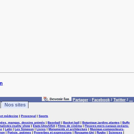
in
Partager
:
Facebook
/
Twitter
/
...
Nos sites
 et médecine
|
Provençal
|
Sports
nées, mangas, dessins animés
|
Baseball
|
Basket ball
|
Botanique,jardins,plantes
|
Buffy
nalistes-reality show
|
Etats-Unis/USA
|
Films de cinéma
|
Fleuves-mers-canaux-océans-
se
|
Latin
|
Les Simpson
|
Livres
|
Monuments et architecture
|
Musique-compositeurs-
mon
|
Poésie, poèmes
|
Proverbes et expressions
|
Royaume-Uni
|
Rugby
|
Sciences
|