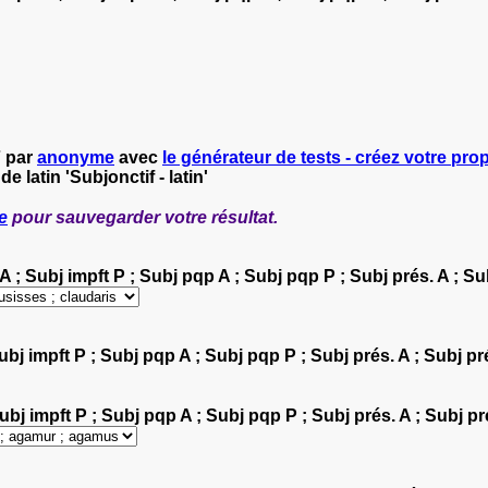
7 par
anonyme
avec
le générateur de tests - créez votre prop
de latin 'Subjonctif - latin'
e
pour sauvegarder votre résultat.
A ; Subj impft P ; Subj pqp A ; Subj pqp P ; Subj prés. A ; Su
 Subj impft P ; Subj pqp A ; Subj pqp P ; Subj prés. A ; Subj pr
Subj impft P ; Subj pqp A ; Subj pqp P ; Subj prés. A ; Subj pr