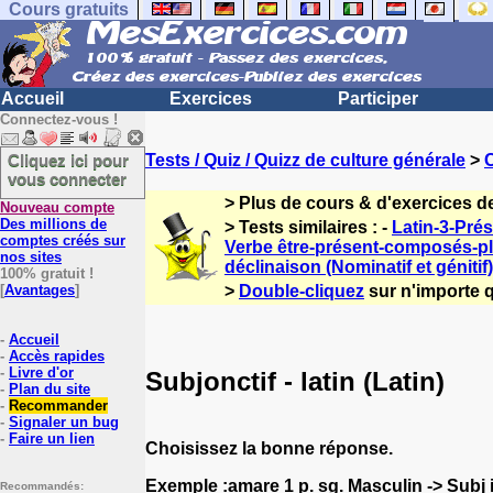
Cours gratuits
Accueil
Exercices
Participer
Connectez-vous !
Cliquez ici pour
Tests / Quiz / Quizz de culture générale
>
C
vous connecter
> Plus de cours & d'exercices de
Nouveau compte
Des millions de
> Tests similaires : -
Latin-3-Pré
comptes créés sur
Verbe être-présent-composés-p
nos sites
déclinaison (Nominatif et génitif)
100% gratuit !
[
Avantages
]
>
Double-cliquez
sur n'importe q
-
Accueil
-
Accès rapides
-
Livre d'or
Subjonctif - latin (Latin)
-
Plan du site
-
Recommander
-
Signaler un bug
-
Faire un lien
Choisissez la bonne réponse.
Exemple :amare 1 p. sg. Masculin -> Subj i
Recommandés: