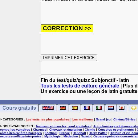
Fin du test/quiz/quizz Subjonctif - latin
Tous les tests de culture générale
| Plus d
Un exercice ou une leçon de latin gratuite
Cours gratuits
> CATEGORIES :
Les tests les plus populaires
|
Les meilleurs
|
Grand jeu
|
Cinéma/Séries
> SOUS-CATEGORIES :
Animaux et insectes, sauf équitation
|
Art culinaire-produits-nourrit
contre les vampires
|
Charmed
|
Chevaux et équitation
|
Chimie
|
Consoles et ordinateurs
|
côtes-îles-rivières-barrages
|
Football
|
France
|
Handball
|
Harry Potter
|
Histoire et vie cou
oeuvres-solfège-interprètes
|
Mythologie
|
Médecine
|
Naruto
|
Oeuvres-peintres-courants ar