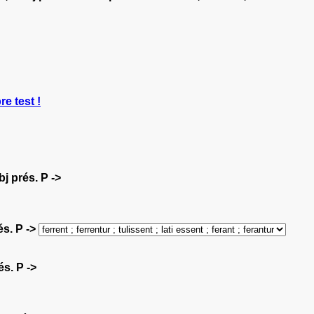
re test !
bj prés. P ->
és. P ->
és. P ->