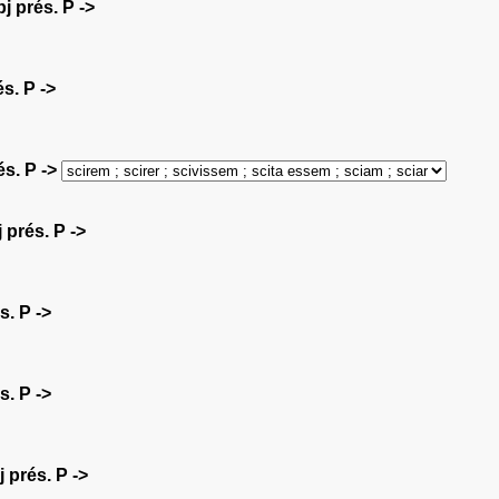
bj prés. P ->
és. P ->
és. P ->
 prés. P ->
s. P ->
s. P ->
j prés. P ->