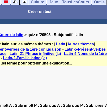
Culture
Jeux
TousLesCours
Outils
Créer un test
ours de latin
> quiz n°20503 : Subjonctif - latin
 latin sur les mêmes thèmes : |
Latin
[
Autres thèmes
]
sent-verbes de la 1ère conjugaison
-
Latin-5-Présent-verbes
lace
-
Latin-21-Phrase infinitive (la)
-
Latin-4-Noms de la 1ère
-
Latin-2-Famille latine (la)
uel terme pour obtenir une explication...
mpft A ; Subj impft P ; Subj pqp A ; Subj pqp P ; Subj prés.