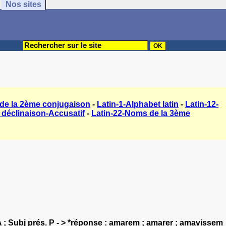
Nos sites
 de la 2ème conjugaison
-
Latin-1-Alphabet latin
-
Latin-12-
 déclinaison-Accusatif
-
Latin-22-Noms de la 3ème
 A ; Subj prés. P - > *réponse : amarem ; amarer ; amavissem