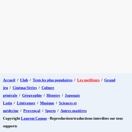
Accueil
/
Club
/
Tests les plus populaires
/
Les meilleurs
/
Grand
jeu
/
Cinéma/Séries
/
Culture
générale
/
Géographie
/
Histoire
/
Japonais
Latin
/
Littérature
/
Musique
/
Sciences et
médecine
/
Provençal
/
Sports
/
Autres matières
Copyright
Laurent Camus
- Reproduction/traductions interdites sur tous
supports