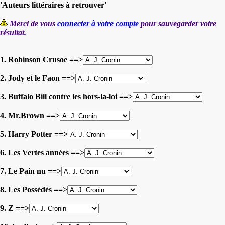
'Auteurs littéraires à retrouver'
Merci de vous
connecter à votre compte
pour sauvegarder votre
résultat.
1. Robinson Crusoe ==>
2. Jody et le Faon ==>
3. Buffalo Bill contre les hors-la-loi ==>
4. Mr.Brown ==>
5. Harry Potter ==>
6. Les Vertes années ==>
7. Le Pain nu ==>
8. Les Possédés ==>
9. Z ==>