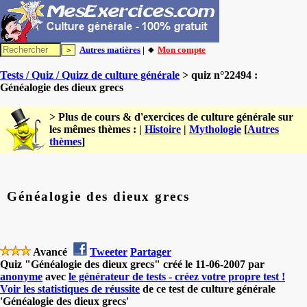
Autres matières
| 🔸
Mon compte
Tests / Quiz / Quizz de culture générale
> quiz n°22494 :
Généalogie des dieux grecs
> Plus de cours & d'exercices de culture générale sur
les mêmes thèmes : |
Histoire
|
Mythologie
[
Autres
thèmes
]
Généalogie des dieux grecs
Avancé
Tweeter
Partager
Quiz "Généalogie des dieux grecs" créé le 11-06-2007 par
anonyme
avec
le générateur de tests - créez votre propre test !
Voir les statistiques de réussite
de ce test de culture générale
'Généalogie des dieux grecs'