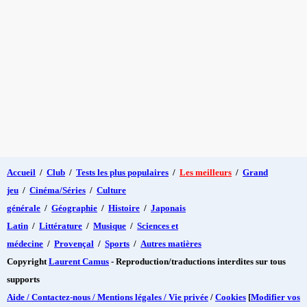
Accueil
/
Club
/
Tests les plus populaires
/
Les meilleurs
/
Grand
jeu
/
Cinéma/Séries
/
Culture
générale
/
Géographie
/
Histoire
/
Japonais
Latin
/
Littérature
/
Musique
/
Sciences et
médecine
/
Provençal
/
Sports
/
Autres matières
Copyright
Laurent Camus
- Reproduction/traductions interdites sur tous
supports
Aide / Contactez-nous / Mentions légales / Vie privée
/
Cookies
[
Modifier vos