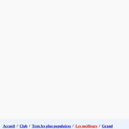
Accueil
/
Club
/
Tests les plus populaires
/
Les meilleurs
/
Grand