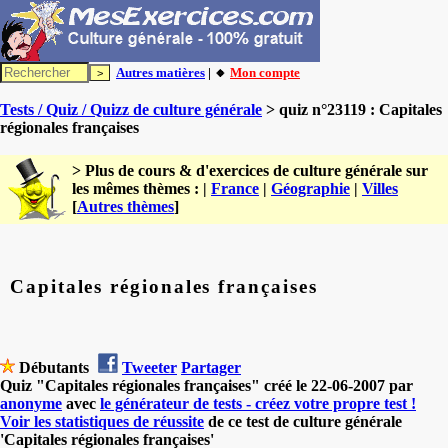
Autres matières
| 🔸
Mon compte
Tests / Quiz / Quizz de culture générale
> quiz n°23119 : Capitales
régionales françaises
> Plus de cours & d'exercices de culture générale sur
les mêmes thèmes : |
France
|
Géographie
|
Villes
[
Autres thèmes
]
Capitales régionales françaises
Débutants
Tweeter
Partager
Quiz "Capitales régionales françaises" créé le 22-06-2007 par
anonyme
avec
le générateur de tests - créez votre propre test !
Voir les statistiques de réussite
de ce test de culture générale
'Capitales régionales françaises'