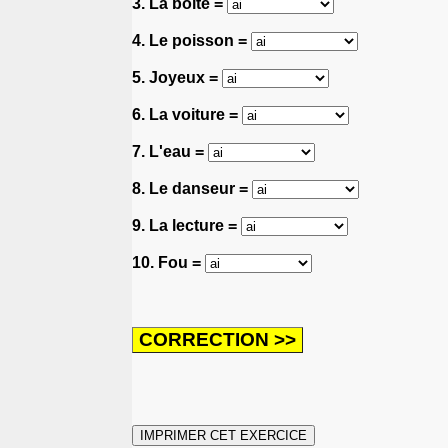
3. La boîte =
4. Le poisson =
5. Joyeux =
6. La voiture =
7. L'eau =
8. Le danseur =
9. La lecture =
10. Fou =