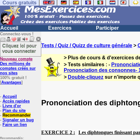
Cours gratuits
Accueil
Exercices
Participer
Connectez-vous !
Cliquez ici pour
Tests / Quiz / Quizz de culture générale
>
vous connecter
> Plus de cours & d'exercices d
Nouveau compte
Des millions de
> Tests similaires : -
Prononciati
comptes créés sur
Prononciation des consonnes- 
nos sites
>
Double-cliquez
sur n'importe q
100% gratuit !
[
Avantages
]
-
Accueil
Prononciation des diphtongu
-
Accès rapides
-
Livre d'or
-
Plan du site
-
Recommander
-
Signaler un bug
-
Faire un lien
EXERCICE 2 :
Les diphtongues finissant pa
Recommandés: