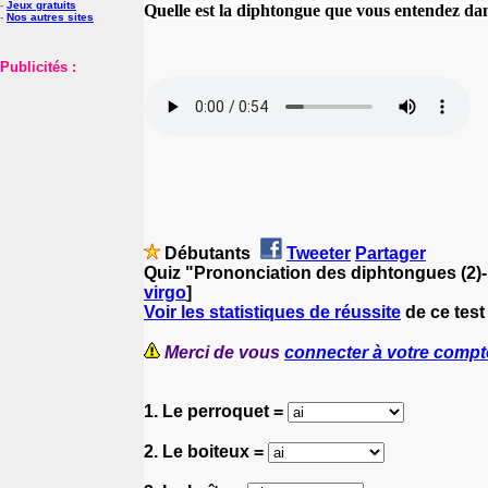
-
Jeux gratuits
Quelle est la diphtongue que vous entendez da
-
Nos autres sites
Publicités :
Débutants
Tweeter
Partager
Quiz "Prononciation des diphtongues (2)- 
virgo
]
Voir les statistiques de réussite
de ce test
Merci de vous
connecter à votre compt
1. Le perroquet =
2. Le boiteux =