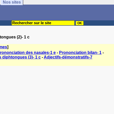
Nos sites
tongues (2)- 1 c
èmes
]
rononciation des nasales-1 e
-
Prononciation bilan- 1
-
 diphtongues (3)- 1 c
-
Adjectifs-démonstratifs-7