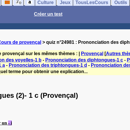
Culture
Jeux
TousLesCours
Outils
Créer un test
Cours de provençal
> quiz n°24981 : Prononciation des diph
e provençal sur les mêmes thèmes : |
Provençal
[
Autres th
on des voyelles-1 b
-
Prononciation des diphtongues-1 c
-
P
1 a
-
Prononciation des triphtongues-1 d
-
Prononciation des
uel terme pour obtenir une explication...
es (2)- 1 c (Provençal)
r un
- i