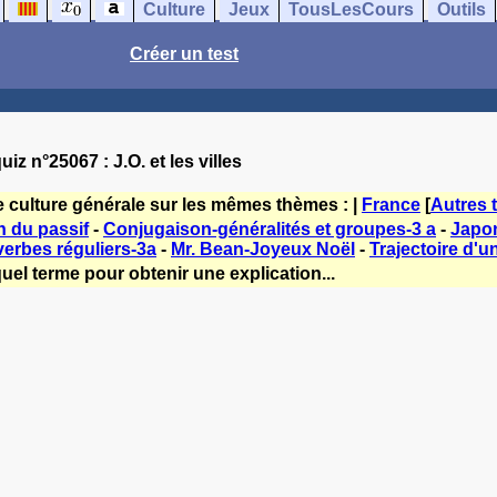
Culture
Jeux
TousLesCours
Outils
Créer un test
uiz n°25067 : J.O. et les villes
e culture générale sur les mêmes thèmes : |
France
[
Autres 
 du passif
-
Conjugaison-généralités et groupes-3 a
-
Japon
erbes réguliers-3a
-
Mr. Bean-Joyeux Noël
-
Trajectoire d'u
uel terme pour obtenir une explication...