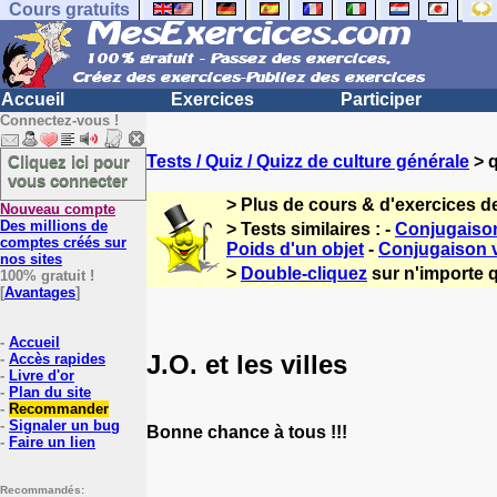
Cours gratuits
Accueil
Exercices
Participer
Connectez-vous !
Cliquez ici pour
Tests / Quiz / Quizz de culture générale
> q
vous connecter
> Plus de cours & d'exercices d
Nouveau compte
Des millions de
> Tests similaires : -
Conjugaison
comptes créés sur
Poids d'un objet
-
Conjugaison v
nos sites
>
Double-cliquez
sur n'importe q
100% gratuit !
[
Avantages
]
-
Accueil
J.O. et les villes
-
Accès rapides
-
Livre d'or
-
Plan du site
-
Recommander
-
Signaler un bug
Bonne chance à tous !!!
-
Faire un lien
Recommandés: