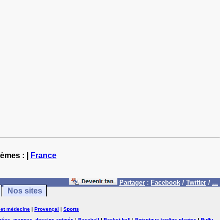
hèmes : |
France
Partager
:
Facebook
/
Twitter
/
...
Nos sites
 et médecine
|
Provençal
|
Sports
nées, mangas, dessins animés
|
Baseball
|
Basket ball
|
Botanique,jardins,plantes
|
Buffy