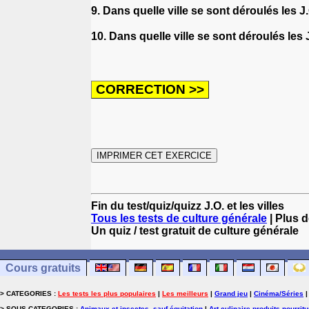
9. Dans quelle ville se sont déroulés les 
10. Dans quelle ville se sont déroulés les
Fin du test/quiz/quizz J.O. et les villes
Tous les tests de culture générale
| Plus d
Un quiz / test gratuit de culture générale
Cours gratuits
> CATEGORIES :
Les tests les plus populaires
|
Les meilleurs
|
Grand jeu
|
Cinéma/Séries
> SOUS-CATEGORIES :
Animaux et insectes, sauf équitation
|
Art culinaire-produits-nourrit