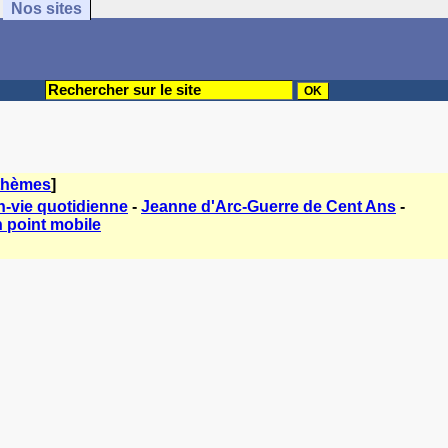
Nos sites
thèmes
]
-vie quotidienne
-
Jeanne d'Arc-Guerre de Cent Ans
-
n point mobile