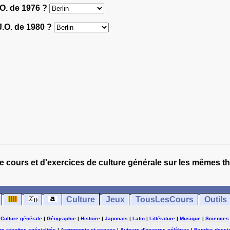
J.O. de 1976 ?
 J.O. de 1980 ?
e cours et d'exercices de culture générale sur les mêmes t
Culture
Jeux
TousLesCours
Outils
|
Culture générale
|
Géographie
|
Histoire
|
Japonais
|
Latin
|
Littérature
|
Musique
|
Sciences
ure-recettes-spécialités
|
Astronomie et espace
|
Auteurs d'oeuvres célèbres
|
Bandes dessi