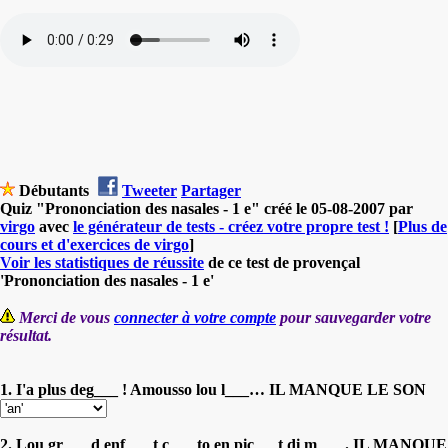
Débutants
Tweeter
Partager
Quiz "Prononciation des nasales - 1 e" créé le 05-08-2007 par
virgo
avec
le générateur de tests - créez votre propre test !
[
Plus de
cours et d'exercices de virgo
]
Voir les statistiques de réussite
de ce test de provençal
'Prononciation des nasales - 1 e'
Merci de vous
connecter à votre compte
pour sauvegarder votre
résultat.
1. I'a plus deg___ ! Amousso lou l___… IL MANQUE LE SON
2. Lou gr___ d enf___ t c___ to en pic___t di m___ . IL MANQUE