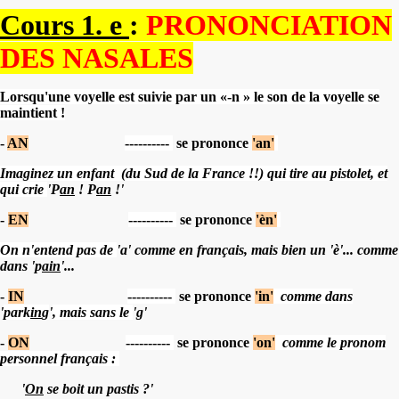
Cours 1. e
:
PRONONCIATION
DES
NASALES
Lorsqu'une voyelle est suivie par un «-n » le son de la voyelle se
maintient !
-
AN
----------
se prononce
'an'
Imaginez un enfant
(du Sud de la France !!) qui tire au pistolet, et
qui crie
'P
an
! P
an
!'
-
EN
----------
se prononce
'èn'
On n'entend pas de
'a' comme en français, mais bien un 'è'... comme
dans 'p
ain
'...
-
IN
----------
se prononce
'in'
comme dans
'
park
in
g
'
, mais sans le
'g'
-
ON
----------
se prononce
'on'
comme le pronom
personnel français :
'
On
se boit un pastis ?'