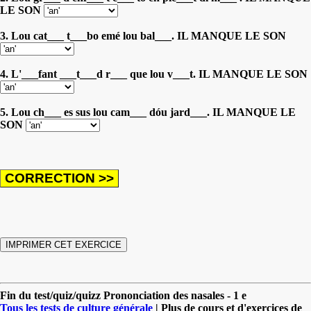
LE SON
3. Lou cat___ t___bo emé lou bal___. IL MANQUE LE SON
4. L'___fant ___t___d r___ que lou v___t. IL MANQUE LE SON
5. Lou ch___ es sus lou cam___ dóu jard___. IL MANQUE LE
SON
Fin du test/quiz/quizz Prononciation des nasales - 1 e
Tous les tests de culture générale
| Plus de cours et d'exercices de