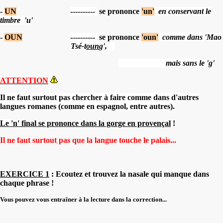
-
UN
----------
se prononce
'un'
en conservant le
timbre
'
u
'
-
OUN
----------
se prononce
'oun'
comme dans
'
Mao
Tsé-t
oun
g
'
,
mais sans le
'g'
ATTENTION
Il ne faut surtout pas chercher à faire comme dans d'autres
langues romanes (comme en espagnol, entre autres).
Le
'n'
final se prononce dans la gorge en provençal
!
Il ne faut surtout pas que la langue touche le palais...
EXERCICE 1
: Ecoutez et trouvez la nasale qui manque dans
chaque phrase !
Vous pouvez vous entraîner à la lecture dans la correction...