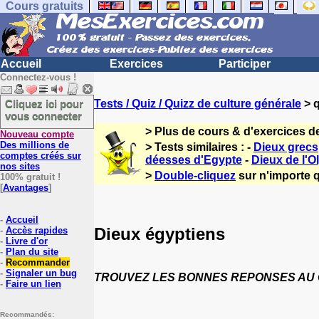
Cours gratuits
Accueil
Exercices
Participer
Connectez-vous !
Cliquez ici pour
Tests / Quiz / Quizz de culture générale
> q
vous connecter
> Plus de cours & d'exercices d
Nouveau compte
Des millions de
> Tests similaires : -
Dieux grecs
comptes créés sur
déesses d'Egypte
-
Dieux de l'
nos sites
>
Double-cliquez
sur n'importe q
100% gratuit !
[
Avantages
]
-
Accueil
Dieux égyptiens
-
Accès rapides
-
Livre d'or
-
Plan du site
-
Recommander
-
Signaler un bug
TROUVEZ LES BONNES REPONSES AU Q
-
Faire un lien
Recommandés: