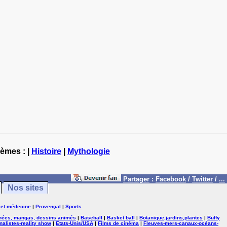
hèmes : |
Histoire
|
Mythologie
Partager
:
Facebook
/
Twitter
/
...
Nos sites
 et médecine
|
Provençal
|
Sports
nées, mangas, dessins animés
|
Baseball
|
Basket ball
|
Botanique,jardins,plantes
|
Buffy
nalistes-reality show
|
Etats-Unis/USA
|
Films de cinéma
|
Fleuves-mers-canaux-océans-