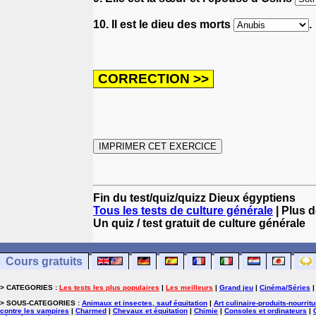
10. Il est le dieu des morts
.
Fin du test/quiz/quizz Dieux égyptiens
Tous les tests de culture générale
| Plus d
Un quiz / test gratuit de culture générale
Cours gratuits
> CATEGORIES :
Les tests les plus populaires
|
Les meilleurs
|
Grand jeu
|
Cinéma/Séries
> SOUS-CATEGORIES :
Animaux et insectes, sauf équitation
|
Art culinaire-produits-nourrit
contre les vampires
|
Charmed
|
Chevaux et équitation
|
Chimie
|
Consoles et ordinateurs
|