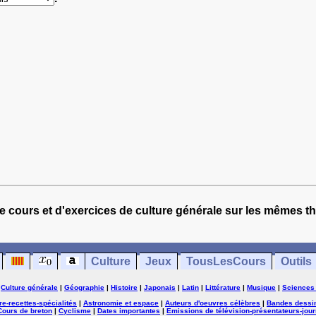
e cours et d'exercices de culture générale sur les mêmes t
Culture
Jeux
TousLesCours
Outils
|
Culture générale
|
Géographie
|
Histoire
|
Japonais
|
Latin
|
Littérature
|
Musique
|
Sciences
ure-recettes-spécialités
|
Astronomie et espace
|
Auteurs d'oeuvres célèbres
|
Bandes dessi
Cours de breton
|
Cyclisme
|
Dates importantes
|
Emissions de télévision-présentateurs-jour