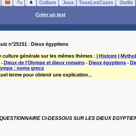
Culture
Jeux
TousLesCours
Outils
Créer un test
uiz n°25151 : Dieux égyptiens
e culture générale sur les mêmes thèmes : |
Histoire
|
Mythol
-
Dieux de l'Olympe et dieux romains
-
Dieux égyptiens
-
Di
Olympe : noms grecs
uel terme pour obtenir une explication...
UESTIONNAIRE CI-DESSOUS SUR LES DIEUX EGYPTIE