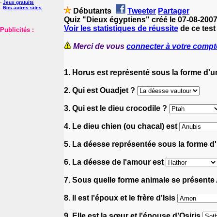
-
Jeux gratuits
-
Nos autres sites
Débutants
Tweeter
Partager
Quiz "Dieux égyptiens" créé le 07-08-200
Voir les statistiques de réussite
de ce test
Publicités :
Merci de vous
connecter à votre compt
1. Horus est représenté sous la forme d'
2. Qui est Ouadjet ?
3. Qui est le dieu crocodile ?
4. Le dieu chien (ou chacal) est
5. La déesse représentée sous la forme d
6. La déesse de l'amour est
7. Sous quelle forme animale se présente
8. Il est l'époux et le frère d'Isis
9. Elle est la sœur et l'épouse d'Osiris