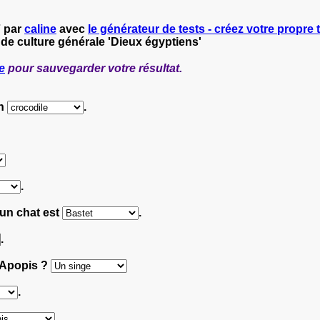
7 par
caline
avec
le générateur de tests - créez votre propre t
 de culture générale 'Dieux égyptiens'
e
pour sauvegarder votre résultat.
un
.
.
'un chat est
.
.
 Apopis ?
.
.