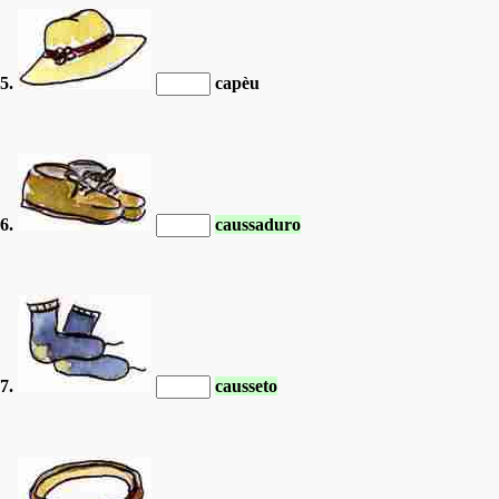
5.
capèu
6.
caussaduro
7.
causseto