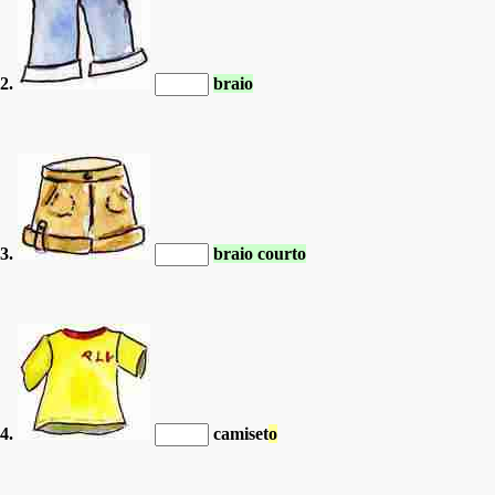
2.
braio
3.
braio courto
4.
camiset
o