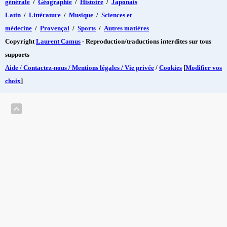
générale
/
Géographie
/
Histoire
/
Japonais
Latin
/
Littérature
/
Musique
/
Sciences et
médecine
/
Provençal
/
Sports
/
Autres matières
Copyright
Laurent Camus
- Reproduction/traductions interdites sur tous
supports
Aide / Contactez-nous / Mentions légales / Vie privée
/
Cookies
[
Modifier vos
choix
]