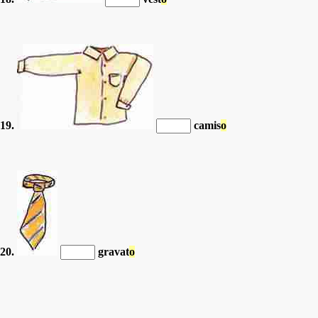
19.
camis
o
20.
gravat
o