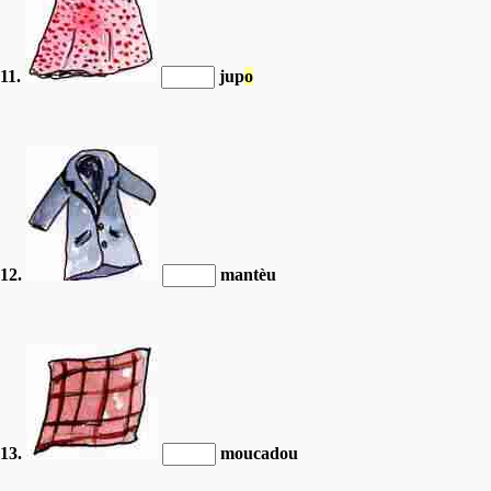
11.
jup
o
12.
mantèu
13.
moucadou