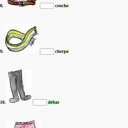
8.
cench
o
9.
cherp
o
10.
debas