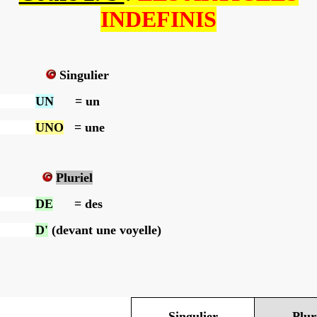
INDEFINIS
Singulier
UN
= un
UNO
= une
Pluriel
DE
= des
D'
(devant une voyelle)
Singulier
Plur