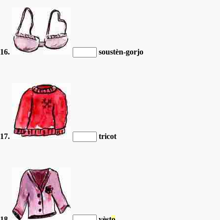
16.
soustèn-gorjo
17.
tricot
18.
vèst
o