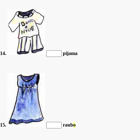
14.
pijama
15.
raub
o