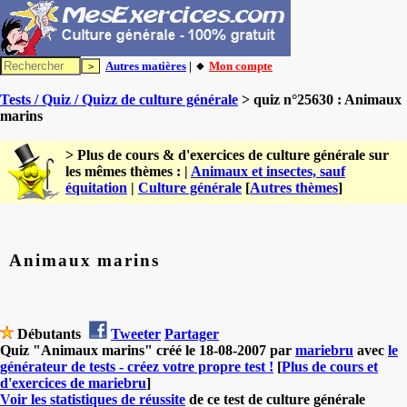
Autres matières
| 🔸
Mon compte
Tests / Quiz / Quizz de culture générale
> quiz n°25630 : Animaux
marins
> Plus de cours & d'exercices de culture générale sur
les mêmes thèmes : |
Animaux et insectes, sauf
équitation
|
Culture générale
[
Autres thèmes
]
Animaux marins
Débutants
Tweeter
Partager
Quiz "Animaux marins" créé le 18-08-2007 par
mariebru
avec
le
générateur de tests - créez votre propre test !
[
Plus de cours et
d'exercices de mariebru
]
Voir les statistiques de réussite
de ce test de culture générale