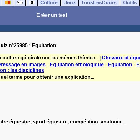
Culture
Jeux
TousLesCours
Outils
Créer un test
uiz n°25985 : Equitation
e culture générale sur les mêmes thèmes : |
Chevaux et équi
Dressage en images
-
Equitation éthologique
-
Equitation
-
E
on : les disciplines
uel terme pour obtenir une explication...
entre équestre, sport équestre, compétition, anatomie...