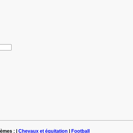
hèmes : |
Chevaux et équitation
|
Football