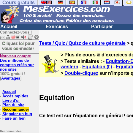
Cours gratuits
Accueil
Exercices
Participer
Connectez-vous !
Cliquez ici pour
Tests / Quiz / Quizz de culture générale
> q
vous connecter
> Plus de cours & d'exercices d
Nouveau compte
Des millions de
> Tests similaires : -
Equitation-
comptes créés sur
western
-
Equitation (l')
-
Equitati
nos sites
>
Double-cliquez
sur n'importe q
100% gratuit !
[
Avantages
]
-
Accueil
Equitation
-
Accès rapides
-
Livre d'or
-
Plan du site
-
Recommander
-
Signaler un bug
Ce test est sur l'équitation en général ! c
-
Faire un lien
Recommandés: