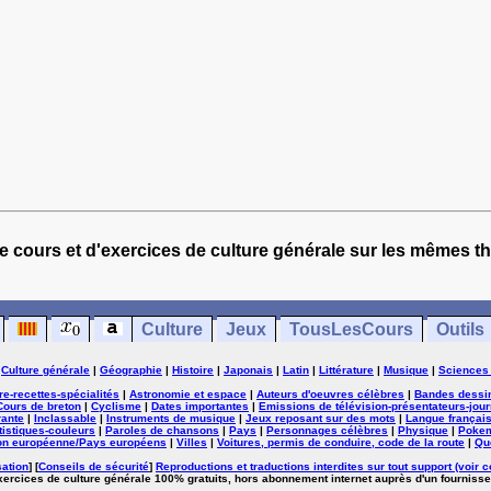
e cours et d'exercices de culture générale sur les mêmes t
Culture
Jeux
TousLesCours
Outils
|
Culture générale
|
Géographie
|
Histoire
|
Japonais
|
Latin
|
Littérature
|
Musique
|
Sciences
ure-recettes-spécialités
|
Astronomie et espace
|
Auteurs d'oeuvres célèbres
|
Bandes dessi
Cours de breton
|
Cyclisme
|
Dates importantes
|
Emissions de télévision-présentateurs-jour
rante
|
Inclassable
|
Instruments de musique
|
Jeux reposant sur des mots
|
Langue françai
tistiques-couleurs
|
Paroles de chansons
|
Pays
|
Personnages célèbres
|
Physique
|
Poke
on européenne/Pays européens
|
Villes
|
Voitures, permis de conduire, code de la route
|
Qu
sation
] [
Conseils de sécurité
]
Reproductions et traductions interdites sur tout support (voir c
exercices de culture générale 100% gratuits, hors abonnement internet auprès d'un fournisse