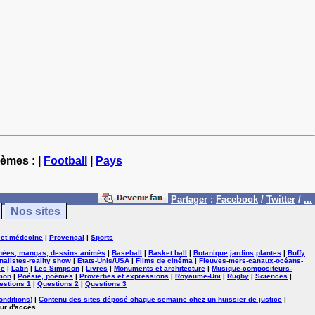
hèmes : |
Football
|
Pays
Partager
:
Facebook
/
Twitter
/
...
Nos sites
 et médecine
|
Provençal
|
Sports
nées, mangas, dessins animés
|
Baseball
|
Basket ball
|
Botanique,jardins,plantes
|
Buffy
nalistes-reality show
|
Etats-Unis/USA
|
Films de cinéma
|
Fleuves-mers-canaux-océans-
se
|
Latin
|
Les Simpson
|
Livres
|
Monuments et architecture
|
Musique-compositeurs-
mon
|
Poésie, poèmes
|
Proverbes et expressions
|
Royaume-Uni
|
Rugby
|
Sciences
|
estions 1
|
Questions 2
|
Questions 3
onditions)
|
Contenu des sites déposé chaque semaine chez un huissier de justice
|
ur d'accès.