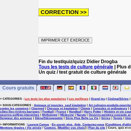
Fin du test/quiz/quizz Didier Drogba
Tous les tests de culture générale
| Plus d
Un quiz / test gratuit de culture générale
Cours gratuits
> CATEGORIES :
Les tests les plus populaires
|
Les meilleurs
|
Grand jeu
|
Cinéma/Séries
> SOUS-CATEGORIES :
Animaux et insectes, sauf équitation
|
Art culinaire-produits-nourrit
contre les vampires
|
Charmed
|
Chevaux et équitation
|
Chimie
|
Consoles et ordinateurs
|
côtes-îles-rivières-barrages
|
Football
|
France
|
Handball
|
Harry Potter
|
Histoire et vie cou
oeuvres-solfège-interprètes
|
Mythologie
|
Médecine
|
Naruto
|
Oeuvres-peintres-courants ar
Seigneur des anneaux
|
Sténo/Sténographie
|
Série Plus Belle La Vie
|
Séries
|
Tennis
|
Uni
> INFORMATIONS :
Laurent Camus
-
En savoir plus, Aide, Contactez-nous
[
Conditions d'utili
Mentions légales / Vie privée
/
Cookies
.
[
Modifier vos choix
]
|
Plan du site
| Cours, quiz et 