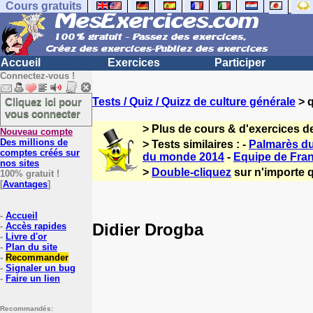
Cours gratuits
Accueil
Exercices
Participer
Connectez-vous !
Cliquez ici pour
Tests / Quiz / Quizz de culture générale
> q
vous connecter
> Plus de cours & d'exercices d
Nouveau compte
Des millions de
> Tests similaires : -
Palmarès du 
comptes créés sur
du monde 2014
-
Equipe de Fran
nos sites
>
Double-cliquez
sur n'importe q
100% gratuit !
[
Avantages
]
-
Accueil
Didier Drogba
-
Accès rapides
-
Livre d'or
-
Plan du site
-
Recommander
-
Signaler un bug
-
Faire un lien
Recommandés: