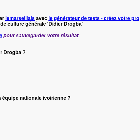
par
lemarseillais
avec
le générateur de tests - créez votre prop
 de culture générale 'Didier Drogba'
e
pour sauvegarder votre résultat.
er Drogba ?
n équipe nationale ivoirienne ?