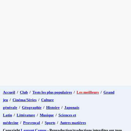
Accueil
/
Club
/
Tests les plus populaires
/
Les meilleurs
/
Grand
jeu
/
Cinéma/Séries
/
Culture
générale
/
Géographie
/
Histoire
/
Japonais
Latin
/
Littérature
/
Musique
/
Sciences et
médecine
/
Provençal
/
Sports
/
Autres matières
Copyright
Laurent Camus
- Reproduction/traductions interdites sur tous