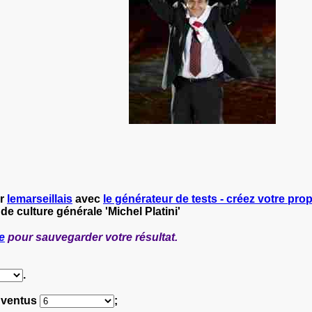
ar
lemarseillais
avec
le générateur de tests - créez votre propr
de culture générale 'Michel Platini'
e
pour sauvegarder votre résultat.
.
Juventus
;