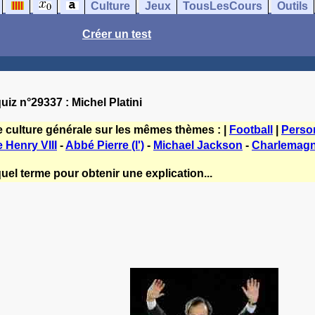
Culture
Jeux
TousLesCours
Outils
Créer un test
uiz n°29337 : Michel Platini
e culture générale sur les mêmes thèmes : |
Football
|
Perso
 Henry VIII
-
Abbé Pierre (l')
-
Michael Jackson
-
Charlemag
uel terme pour obtenir une explication...