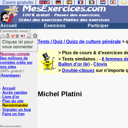
Cours gratuits
Accueil
Exercices
Participer
Connectez-vous !
Cliquez ici pour
Tests / Quiz / Quizz de culture générale
> q
vous connecter
> Plus de cours & d'exercices d
Nouveau compte
Des millions de
> Tests similaires : -
6 femmes de
comptes créés sur
Ballon d'or (le)
-
Clovis
nos sites
>
Double-cliquez
sur n'importe q
100% gratuit !
[
Avantages
]
-
Accueil
Michel Platini
-
Accès rapides
-
Livre d'or
-
Plan du site
-
Recommander
-
Signaler un bug
-
Faire un lien
Recommandés: