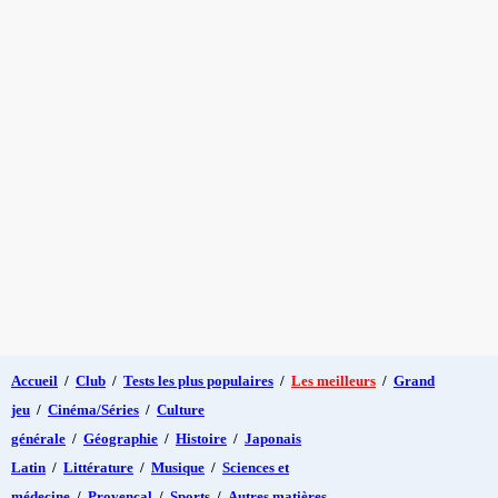
Accueil
/
Club
/
Tests les plus populaires
/
Les meilleurs
/
Grand
jeu
/
Cinéma/Séries
/
Culture
générale
/
Géographie
/
Histoire
/
Japonais
Latin
/
Littérature
/
Musique
/
Sciences et
médecine
/
Provençal
/
Sports
/
Autres matières