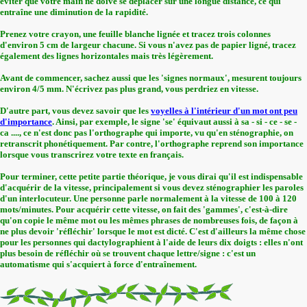
éviter que votre main ne doive se déplacer sur une longue distance, ce qui
entraîne une diminution de la rapidité.
Prenez votre crayon, une feuille blanche lignée et tracez trois colonnes
d'environ 5 cm de largeur chacune. Si vous n'avez pas de papier ligné, tracez
également des lignes horizontales mais très légèrement.
Avant de commencer, sachez aussi que les 'signes normaux', mesurent toujours
environ 4/5 mm. N'écrivez pas plus grand, vous perdriez en vitesse.
D'autre part, vous devez savoir que les
voyelles à l'intérieur d'un mot ont peu
d'importance
. Ainsi, par exemple, le signe 'se' équivaut aussi à sa - si - ce - se -
ca ...., ce n'est donc pas l'orthographe qui importe, vu qu'en sténographie, on
retranscrit phonétiquement. Par contre, l'orthographe reprend son importance
lorsque vous transcrirez votre texte en français.
Pour terminer, cette petite partie théorique, je vous dirai qu'il est indispensable
d'acquérir de la vitesse, principalement si vous devez sténographier les paroles
d'un interlocuteur. Une personne parle normalement à la vitesse de 100 à 120
mots/minutes. Pour acquérir cette vitesse, on fait des 'gammes', c'est-à-dire
qu'on copie le même mot ou les mêmes phrases de nombreuses fois, de façon à
ne plus devoir 'réfléchir' lorsque le mot est dicté. C'est d'ailleurs la même chose
pour les personnes qui dactylographient à l'aide de leurs dix doigts : elles n'ont
plus besoin de réfléchir où se trouvent chaque lettre/signe : c'est un
automatisme qui s'acquiert à force d'entraînement.