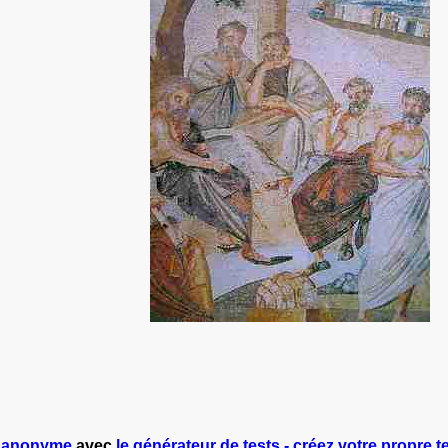
r
anonyme
avec
le générateur de tests - créez votre propre te