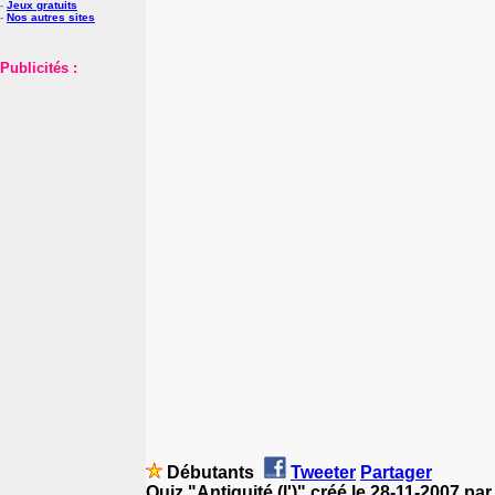
-
Jeux gratuits
-
Nos autres sites
Publicités :
Débutants
Tweeter
Partager
Quiz "Antiquité (l')" créé le 28-11-2007 pa