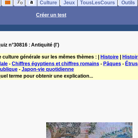
Culture
Jeux
TousLesCours
Outils
Créer un test
uiz n°30816 : Antiquité (l')
e culture générale sur les mêmes thèmes : |
Histoire
|
Histoi
dale
-
Chiffres égyptiens et chiffres romains
-
Pâques
-
Étrus
publique
-
Japon-vie quotidienne
uel terme pour obtenir une explication...