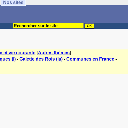
Nos sites
re et vie courante
[
Autres thèmes
]
ques (I)
-
Galette des Rois (la)
-
Communes en France
-