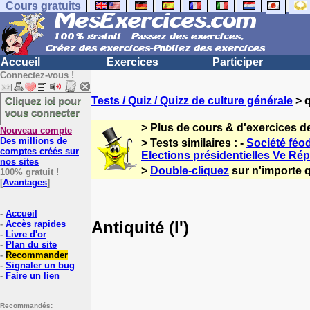
Cours gratuits
Accueil
Exercices
Participer
Connectez-vous !
Cliquez ici pour
Tests / Quiz / Quizz de culture générale
> q
vous connecter
> Plus de cours & d'exercices d
Nouveau compte
Des millions de
> Tests similaires : -
Société féo
comptes créés sur
Elections présidentielles Ve Ré
nos sites
>
Double-cliquez
sur n'importe q
100% gratuit !
[
Avantages
]
-
Accueil
Antiquité (l')
-
Accès rapides
-
Livre d'or
-
Plan du site
-
Recommander
-
Signaler un bug
-
Faire un lien
Recommandés: